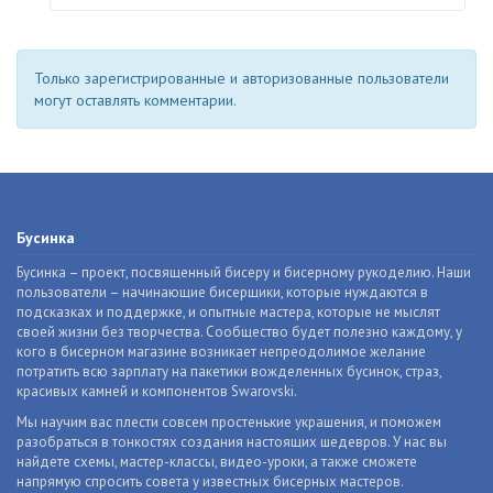
Только зарегистрированные и авторизованные пользователи
могут оставлять комментарии.
Бусинка
Бусинка – проект, посвященный бисеру и бисерному рукоделию. Наши
пользователи – начинающие бисерщики, которые нуждаются в
подсказках и поддержке, и опытные мастера, которые не мыслят
своей жизни без творчества. Сообщество будет полезно каждому, у
кого в бисерном магазине возникает непреодолимое желание
потратить всю зарплату на пакетики вожделенных бусинок, страз,
красивых камней и компонентов Swarovski.
Мы научим вас плести совсем простенькие украшения, и поможем
разобраться в тонкостях создания настоящих шедевров. У нас вы
найдете схемы, мастер-классы, видео-уроки, а также сможете
напрямую спросить совета у известных бисерных мастеров.