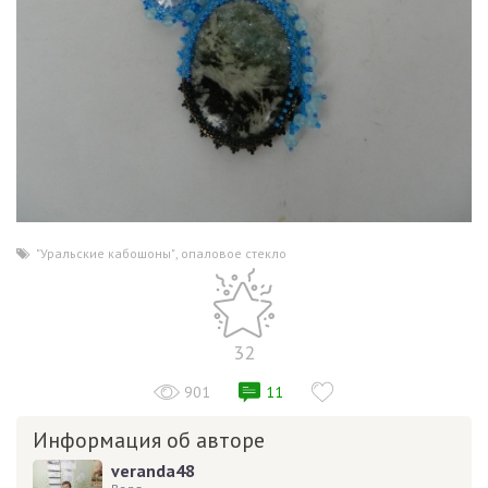
"Уральские кабошоны"
,
опаловое стекло
32
901
11
Информация об авторе
veranda48