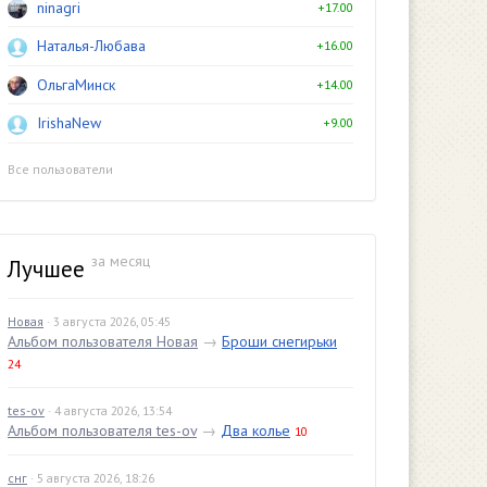
ninagri
+17.00
Наталья-Любава
+16.00
ОльгаМинск
+14.00
IrishaNew
+9.00
Все пользователи
за месяц
Лучшее
Новая
· 3 августа 2026, 05:45
Альбом пользователя Новая
→
Броши снегирьки
24
tes-ov
· 4 августа 2026, 13:54
Альбом пользователя tes-ov
→
Два колье
10
снг
· 5 августа 2026, 18:26