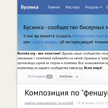
Бусинка
Главная
Мастера
Разделы
О
Бусинка - сообщество бисерных 
У нас вы можете создать
бесплатное портф
или
задать вопрос
об интересующей техник
Businka.org - вне политики!
Друзья, наше сообщество посвя
связанные с политикой публикуйте на своей странице в "за
пропаганда одной из сторон и политика. Все пользователи
исключены из нашего сообщества навсегда.
Всем мира!
Все подряд
Альбомы
+1
+1
Композиция по "феншу
Альбом пользователя veranda48
28 февраля 2024, 1