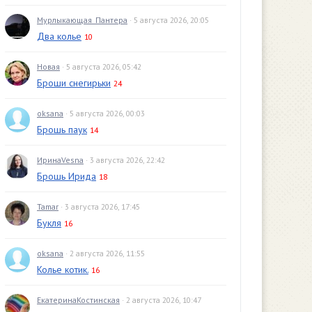
Мурлыкающая_Пантера
· 5 августа 2026, 20:05
Два колье
10
Новая
· 5 августа 2026, 05:42
Броши снегирьки
24
oksana
· 5 августа 2026, 00:03
Брошь паук
14
ИринаVesna
· 3 августа 2026, 22:42
Брошь Ирида
18
Tamar
· 3 августа 2026, 17:45
Букля
16
oksana
· 2 августа 2026, 11:55
Колье котик.
16
ЕкатеринаКостинская
· 2 августа 2026, 10:47