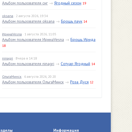
Альбом пользователя снг
→
Ягодный сезон
19
oksana
· 2 августа 2026, 19:34
Альбом пользователя oksana
→
Брошь паук
14
ИринаVesna
· 1 августа 2026, 11:05
Альбом пользователя ИринаVesna
→
Брошь Ирида
18
ninagri
· Вчера в 14:18
Альбом пользователя ninagri
→
Сотуар Ягодный
14
ОльгаМинск
· 6 августа 2026, 20:20
Альбом пользователя ОльгаМинск
→
Роза Дуся
12
азделы
Информация