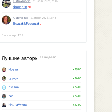
Ostrovbisera
· 31 июля 2026, 21:02
Фонарик
30
Ostertomta
· 31 июля 2026, 18:44
Белый&Розовый
7
Весь эфир
·
RSS
Лучшие авторы
за неделю
Новая
+29.00
tes-ov
+26.00
oksana
+24.00
снг
+24.00
ИринаVesna
+20.00