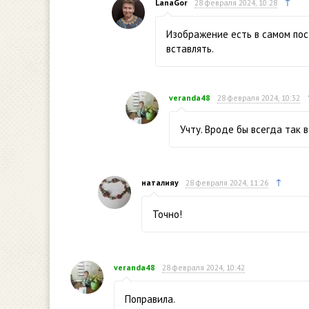
↑
LanaGor
28 февраля 2024, 10:28
Изображение есть в самом пост
вставлять.
veranda48
28 февраля 2024, 10:32
Учту. Вроде бы всегда так 
↑
наталияу
28 февраля 2024, 11:26
Точно!
veranda48
28 февраля 2024, 10:42
Поправила.