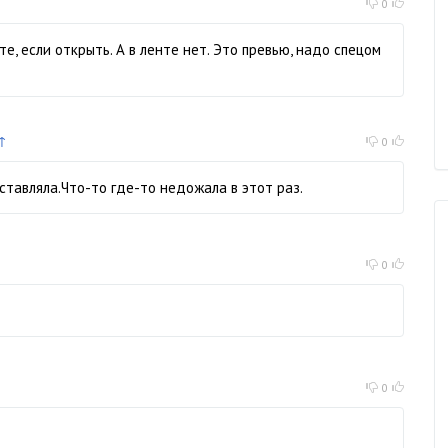
0
е, если открыть. А в ленте нет. Это превью, надо спецом
↑
0
вставляла.Что-то где-то недожала в этот раз.
0
0