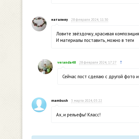
наталияу
28 февраля 2024, 11:30
Ловите звёздочку, красивая композиция
И материалы поставить, можно в теги
↑
veranda48
28 февраля 2024, 17:27
Сейчас пост сделаю с другой фото 
mambush
3 марта 2024, 03:22
Ах, и рельефы! Класс!