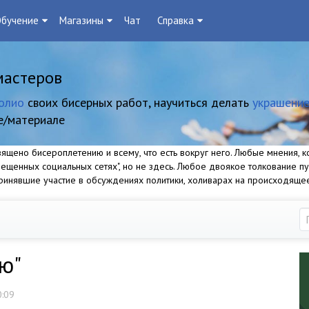
бучение
Магазины
Чат
Справка
мастеров
олио
своих бисерных работ, научиться делать
украшение
е/материале
щено бисероплетению и всему, что есть вокруг него. Любые мнения, ко
прещенных социальных сетях", но не здесь. Любое двоякое толкование п
 принявшие участие в обсуждениях политики, холиварах на происходяще
ю"
0:09