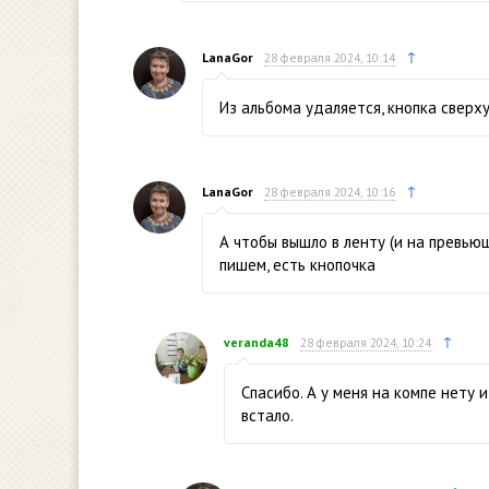
↑
LanaGor
28 февраля 2024, 10:14
Из альбома удаляется, кнопка сверху
↑
LanaGor
28 февраля 2024, 10:16
А чтобы вышло в ленту (и на превьюш
пишем, есть кнопочка
↑
veranda48
28 февраля 2024, 10:24
Спасибо. А у меня на компе нету 
встало.