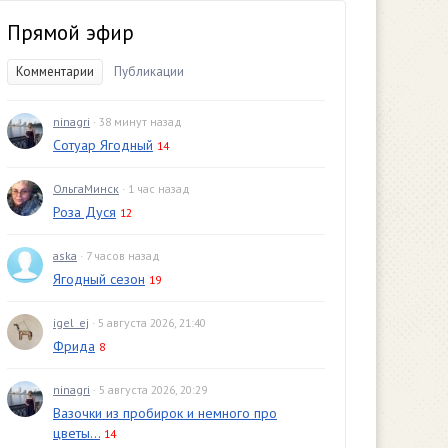
Прямой эфир
Комментарии
Публикации
ninagri
· 38 минут назад
Сотуар Ягодный
14
ОльгаМинск
· 1 час назад
Роза Дуся
12
aska
· 7 часов назад
Ягодный сезон
19
igel_ej
· 5 августа 2026, 21:40
Фрида
8
ninagri
· 5 августа 2026, 20:29
Вазочки из пробирок и немного про
цветы...
14