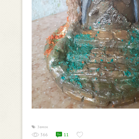
Замок
366
11