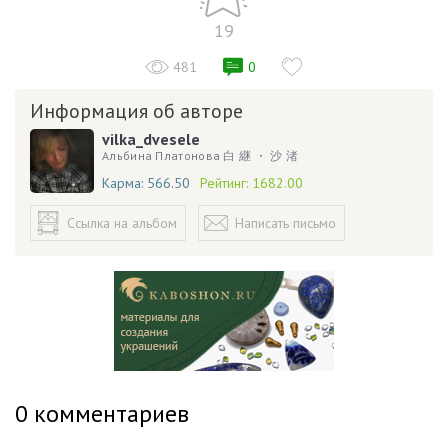
19
481
0
Информация об авторе
vilka_dvesele
Альбина Платонова 白 継 ・ 沙 渚
Карма:
566.50
Рейтинг:
1682.00
Ссылка на альбом
Написать письмо
0
комментариев