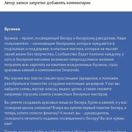
Автор записи запретил добавлять комментарии
Бусинка
Бусинка – проект, посвященный бисеру и бисерному рукоделию. Наши
пользователи – начинающие бисерщики, которые нуждаются в
подсказках и поддержке, и опытные мастера, которые не мыслят
своей жизни без творчества. Сообщество будет полезно каждому, у
кого в бисерном магазине возникает непреодолимое желание
потратить всю зарплату на пакетики вожделенных бусинок, страз,
красивых камней и компонентов Swarovski.
Мы научим вас плести совсем простенькие украшения, и поможем
разобраться в тонкостях создания настоящих шедевров. У нас вы
найдете схемы, мастер-классы, видео-уроки, а также сможете
напрямую спросить совета у известных бисерных мастеров.
Вы умеете создавать красивые вещи из бисера, бусин и камней, и у вас
солидная школа учеников? Вчера вы купили первый пакетик бисера, и
теперь хотите сплести фенечку? А может, вы – руководитель
солидного печатного издания, посвященного бисеру? Вы все нужны
нам!
Пишите, рассказывайте о себе и своих работах, комментируйте записи,