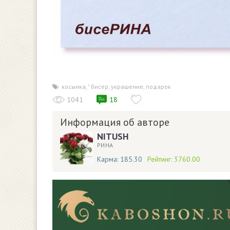
косынка
,
" бисер
,
украшение
,
подарок
1041
18
Информация об авторе
NITUSH
РИНА
Карма:
185.30
Рейтинг:
3760.00