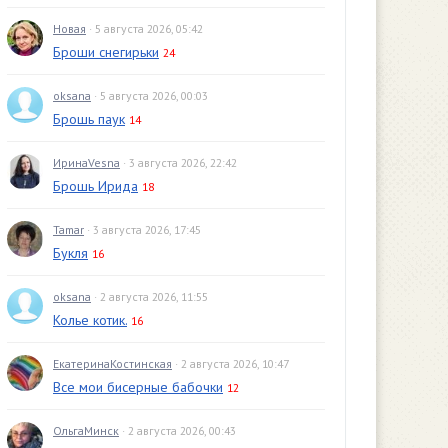
Новая
· 5 августа 2026, 05:42
Броши снегирьки
24
oksana
· 5 августа 2026, 00:03
Брошь паук
14
ИринаVesna
· 3 августа 2026, 22:42
Брошь Ирида
18
Tamar
· 3 августа 2026, 17:45
Букля
16
oksana
· 2 августа 2026, 11:55
Колье котик.
16
ЕкатеринаКостинская
· 2 августа 2026, 10:47
Все мои бисерные бабочки
12
ОльгаМинск
· 2 августа 2026, 00:43