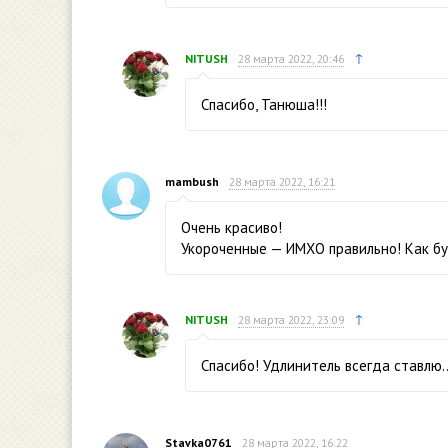
↑
NITUSH
28 марта 2022, 20:46
Спасибо, Танюша!!!
mambush
28 марта 2022, 16:21
Очень красиво!
Укороченные — ИМХО правильно! Как бу
↑
NITUSH
28 марта 2022, 23:09
Спасибо! Удлинитель всегда ставлю
Stavka0761
28 марта 2022, 16:22