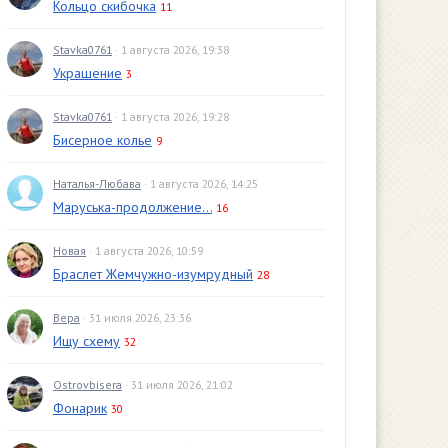
Кольцо скибочка
11
Stavka0761
· 1 августа 2026, 19:38
Украшение
3
Stavka0761
· 1 августа 2026, 19:28
Бисерное колье
9
Наталья-Любава
· 1 августа 2026, 14:25
Маруська-продолжение...
16
Новая
· 1 августа 2026, 10:59
Браслет Жемчужно-изумрудный
28
Вера
· 31 июля 2026, 23:36
Ищу схему
32
Ostrovbisera
· 31 июля 2026, 21:02
Фонарик
30