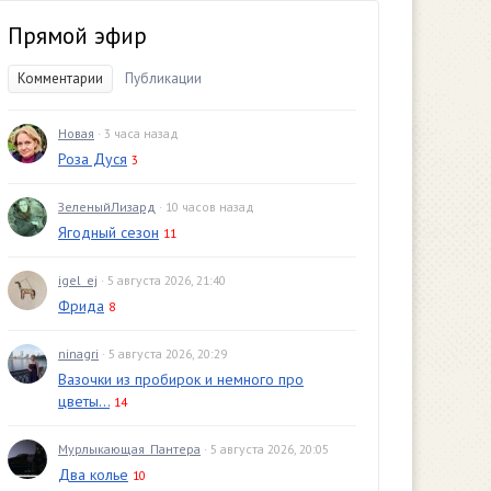
Прямой эфир
Комментарии
Публикации
Новая
· 3 часа назад
Роза Дуся
3
ЗеленыйЛизард
· 10 часов назад
Ягодный сезон
11
igel_ej
· 5 августа 2026, 21:40
Фрида
8
ninagri
· 5 августа 2026, 20:29
Вазочки из пробирок и немного про
цветы...
14
Мурлыкающая_Пантера
· 5 августа 2026, 20:05
Два колье
10