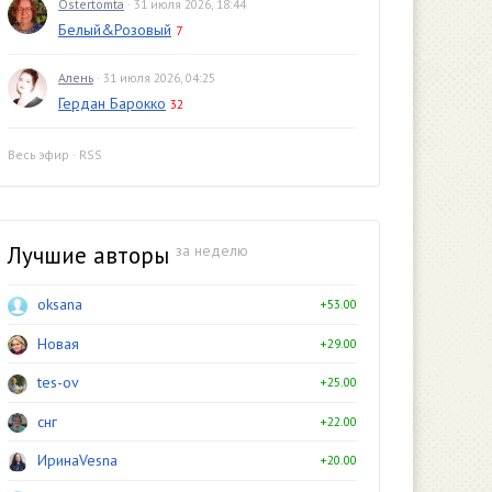
Ostertomta
· 31 июля 2026, 18:44
Белый&Розовый
7
Алень
· 31 июля 2026, 04:25
Гердан Барокко
32
Весь эфир
·
RSS
Лучшие авторы
за неделю
oksana
+53.00
Новая
+29.00
tes-ov
+25.00
снг
+22.00
ИринаVesna
+20.00