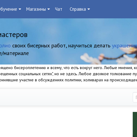
бучение
Магазины
Чат
Справка
мастеров
олио
своих бисерных работ, научиться делать
украшение
е/материале
щено бисероплетению и всему, что есть вокруг него. Любые мнения, ко
прещенных социальных сетях", но не здесь. Любое двоякое толкование п
 принявшие участие в обсуждениях политики, холиварах на происходяще