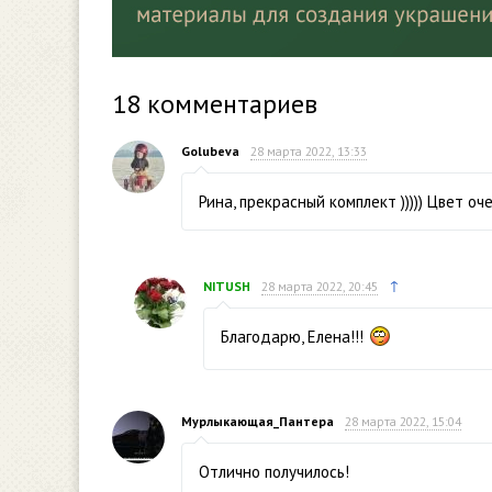
18
комментариев
Golubeva
28 марта 2022, 13:33
Рина, прекрасный комплект ))))) Цвет оче
↑
NITUSH
28 марта 2022, 20:45
Благодарю, Елена!!!
Мурлыкающая_Пантера
28 марта 2022, 15:04
Отлично получилось!