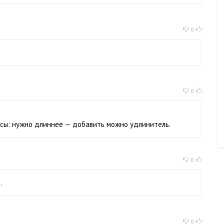
0
0
сы: нужно длиннее — добавить можно удлинитель.
0
…
0