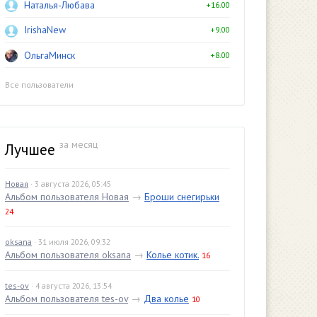
Наталья-Любава
+16.00
IrishaNew
+9.00
ОльгаМинск
+8.00
Все пользователи
за месяц
Лучшее
Новая
· 3 августа 2026, 05:45
Альбом пользователя Новая
→
Броши снегирьки
24
oksana
· 31 июля 2026, 09:32
Альбом пользователя oksana
→
Колье котик.
16
tes-ov
· 4 августа 2026, 13:54
Альбом пользователя tes-ov
→
Два колье
10