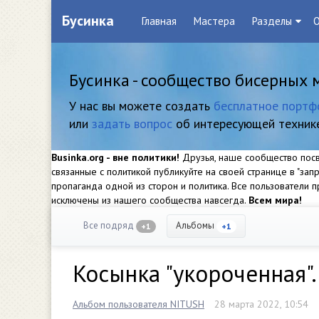
Бусинка
Главная
Мастера
Разделы
О
Бусинка - сообщество бисерных 
У нас вы можете создать
бесплатное портф
или
задать вопрос
об интересующей техник
Businka.org - вне политики!
Друзья, наше сообщество посвя
связанные с политикой публикуйте на своей странице в "за
пропаганда одной из сторон и политика. Все пользователи
исключены из нашего сообщества навсегда.
Всем мира!
Все подряд
Альбомы
+1
+1
Косынка "укороченная".
Альбом пользователя NITUSH
28 марта 2022, 10:54