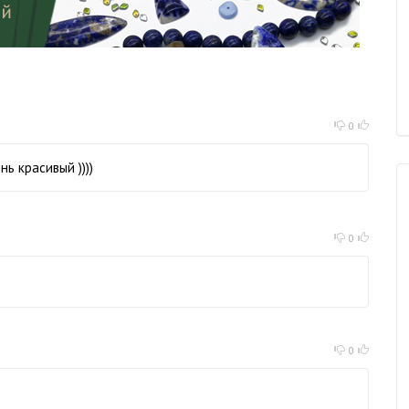
0
нь красивый ))))
0
0