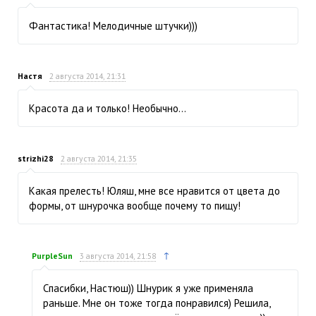
Фантастика! Мелодичные штучки)))
Настя
2 августа 2014, 21:31
Красота да и только! Необычно…
strizhi28
2 августа 2014, 21:35
Какая прелесть! Юляш, мне все нравится от цвета до
формы, от шнурочка вообще почему то пищу!
↑
PurpleSun
3 августа 2014, 21:58
Спасибки, Настюш)) Шнурик я уже применяла
раньше. Мне он тоже тогда понравился) Решила,