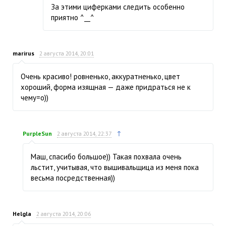
За этими циферками следить особенно
приятно ^__^
marirus
2 августа 2014, 20:01
Очень красиво! ровненько, аккуратненько, цвет
хороший, форма изящная — даже придраться не к
чему=о))
↑
PurpleSun
2 августа 2014, 22:37
Маш, спасибо большое)) Такая похвала очень
льстит, учитывая, что вышивальщица из меня пока
весьма посредственная))
Helgla
2 августа 2014, 20:06