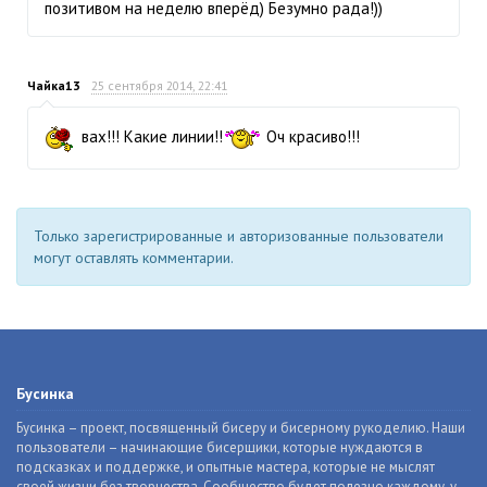
позитивом на неделю вперёд) Безумно рада!))
Чайка13
25 сентября 2014, 22:41
вах!!! Какие линии!!
Оч красиво!!!
Только зарегистрированные и авторизованные пользователи
могут оставлять комментарии.
Бусинка
Бусинка – проект, посвященный бисеру и бисерному рукоделию. Наши
пользователи – начинающие бисерщики, которые нуждаются в
подсказках и поддержке, и опытные мастера, которые не мыслят
своей жизни без творчества. Сообщество будет полезно каждому, у