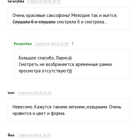
lararybka
2 августа 2014, 20:53
Очень красивые саксофоны! Мелодия так и льётся.
Слушала б и слушала
смотрела б и смотрела…
↑
PurpleSun
2 августа 2014, 22:39
Большое спасибо, Лариса)
Смотреть не возбраняется, временные рамки
просмотра отсутствуют)))
luer
2 августа 2014, 21:24
Невесомо. Кажутся такими легкими, изящными. Очень
нравится и цвет и форма.
Йен
2 августа 2014, 21:25