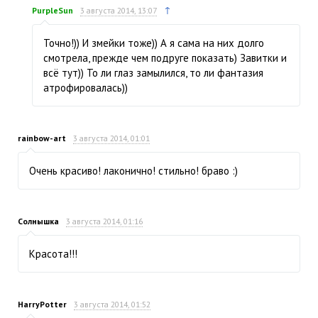
↑
PurpleSun
3 августа 2014, 13:07
Точно!)) И змейки тоже)) А я сама на них долго
смотрела, прежде чем подруге показать) Завитки и
всё тут)) То ли глаз замылился, то ли фантазия
атрофировалась))
rainbow-art
3 августа 2014, 01:01
Очень красиво! лаконично! стильно! браво :)
Солнышка
3 августа 2014, 01:16
Красота!!!
HarryPotter
3 августа 2014, 01:52