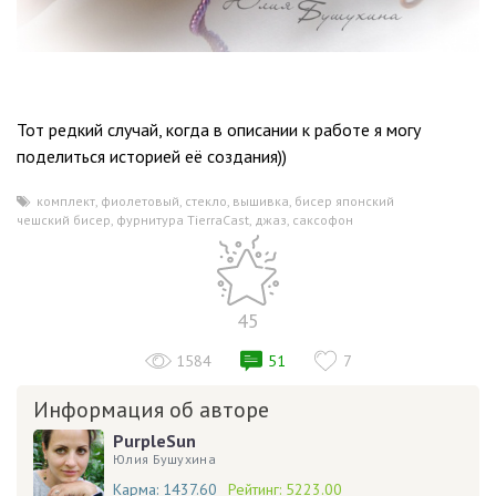
Тот редкий случай, когда в описании к работе я могу
поделиться историей её создания))
комплект
,
фиолетовый
,
стекло
,
вышивка
,
бисер японский
,
чешский бисер
,
фурнитура TierraCast
,
джаз
,
саксофон
45
1584
51
7
Информация об авторе
PurpleSun
Юлия Бушухина
Карма:
1437.60
Рейтинг:
5223.00