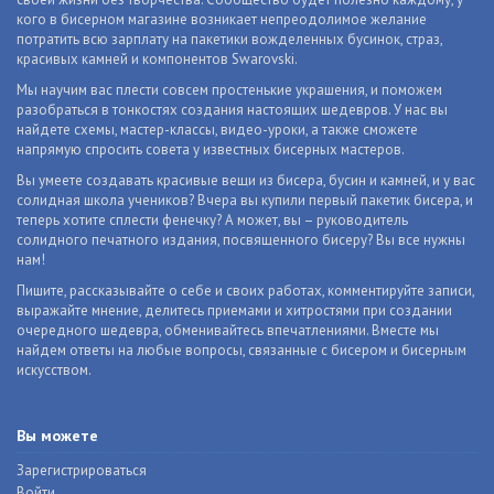
кого в бисерном магазине возникает непреодолимое желание
потратить всю зарплату на пакетики вожделенных бусинок, страз,
красивых камней и компонентов Swarovski.
Мы научим вас плести совсем простенькие украшения, и поможем
разобраться в тонкостях создания настоящих шедевров. У нас вы
найдете схемы, мастер-классы, видео-уроки, а также сможете
напрямую спросить совета у известных бисерных мастеров.
Вы умеете создавать красивые вещи из бисера, бусин и камней, и у вас
солидная школа учеников? Вчера вы купили первый пакетик бисера, и
теперь хотите сплести фенечку? А может, вы – руководитель
солидного печатного издания, посвященного бисеру? Вы все нужны
нам!
Пишите, рассказывайте о себе и своих работах, комментируйте записи,
выражайте мнение, делитесь приемами и хитростями при создании
очередного шедевра, обменивайтесь впечатлениями. Вместе мы
найдем ответы на любые вопросы, связанные с бисером и бисерным
искусством.
Вы можете
Зарегистрироваться
Войти