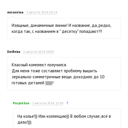
mironirina
3 августа 2014, 06:34
Изящные, динамичные линии! И название, да, редко,
когда так, с названием в " десятку" попадают!!!
Delfinka
3 августа 2014, 08:05
Класный комплект получился.
Для меня тоже составляет проблему вышить
зеркально-симметричные вещи. доходило до 10
готовых деталей ))))))!
↑
PurpleSun
3 августа 2014, 13:08
На колье!)) Или коллекцию)) В любом случае, всё в
дело!)))