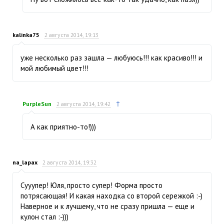
kalinka75
2 августа 2014, 19:13
уже несколько раз зашла — любуюсь!!! как красиво!!! и
мой любимый цвет!!!
↑
PurpleSun
2 августа 2014, 19:42
А как приятно-то!)))
na_lapax
2 августа 2014, 19:32
Сууупер! Юля, просто супер! Форма просто
потрясающая! И какая находка со второй сережкой :-)
Наверное и к лучшему, что не сразу пришла — еще и
кулон стал :-)))