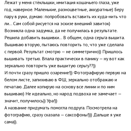
Лежат у меня стёклышки, имитация кошачьего глаза, уже
год, наверное. Маленькие, разноцветные, аккуратные) Беру
пару в руки, думаю: попробовать вставить их куда-нить что
ли… Сам собой рисуется на эскизе внешний завиток)
Возникла одна задумка, да не получилась в результате.
Решила добавить вышивки… В общем, одна серьга вышита.
Вышиваю вторую, пытаюсь повторить то, что уже сделала
с первой. Результат смотрю — не симметрично)) Пришлось
вышивать третью. Впала практически в панику — ну вот как
зеркально повторить уже вышитую серьгу??))
И почти сразу пришло озарение!)) Фотографирую первую на
белом листе, запихиваю в ФШ, зеркально отображаю и
печатаю. Далее копирую на основу все линии и по ним
вышиваю) Не идеально, но народ подвоха не замечает —
значит, получилось)) Ура!))
А название придумать помогла подруга. Посмотрела на
фотографию, сразу сказала — саксофоны!))) Дальше я уже
сама)).