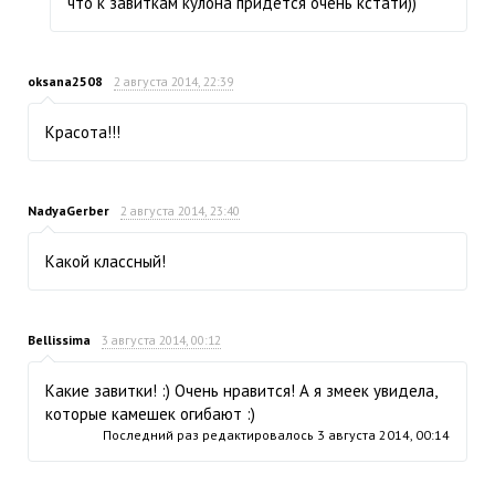
что к завиткам кулона придётся очень кстати))
oksana2508
2 августа 2014, 22:39
Красота!!!
NadyaGerber
2 августа 2014, 23:40
Какой классный!
Bellissima
3 августа 2014, 00:12
Какие завитки! :) Очень нравится! А я змеек увидела,
которые камешек огибают :)
Последний раз редактировалось
3 августа 2014, 00:14