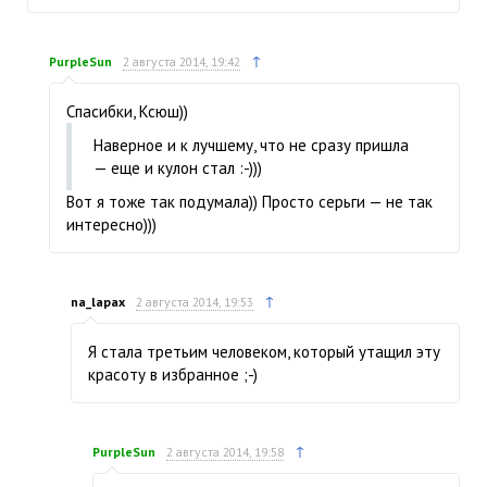
↑
PurpleSun
2 августа 2014, 19:42
Спасибки, Ксюш))
Наверное и к лучшему, что не сразу пришла
— еще и кулон стал :-)))
Вот я тоже так подумала)) Просто серьги — не так
интересно)))
↑
na_lapax
2 августа 2014, 19:53
Я стала третьим человеком, который утащил эту
красоту в избранное ;-)
↑
PurpleSun
2 августа 2014, 19:58