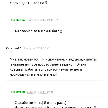
форма, цвет — все на 5++++
↑
PurpleSun
2 августа 2014, 19:46
Ай спасибо за высокий балл!))
Catarina86
2 августа 2014, 18:42
Мне так нравится!!! И исполнение, и задумка, и цвета,
и название))) Все просто замечательно!!! Очень
красивая работа и смотрится изумительно и
носибельная и в мир, и в мир!!!
↑
PurpleSun
2 августа 2014, 19:45
Спасибочки, Кать) Я очень рада)
Ну вот сложилось всё как-то так удачно, как пазл))