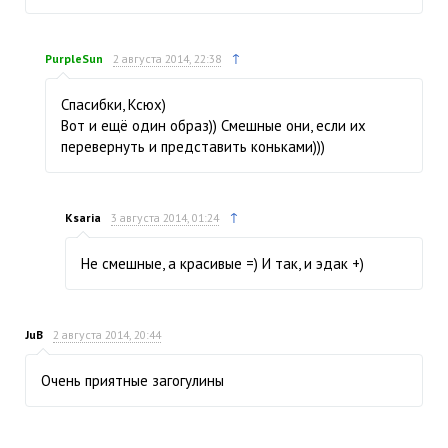
↑
PurpleSun
2 августа 2014, 22:38
Спасибки, Ксюх)
Вот и ещё один образ)) Смешные они, если их
перевернуть и представить коньками)))
↑
Ksaria
3 августа 2014, 01:24
Не смешные, а красивые =) И так, и эдак +)
JuB
2 августа 2014, 20:44
Очень приятные загогулины