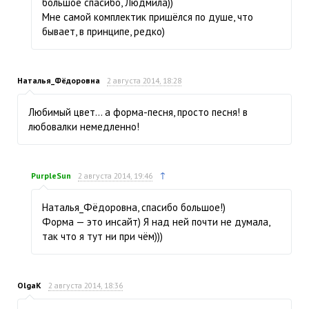
большое спасибо, Людмила))
Мне самой комплектик пришёлся по душе, что
бывает, в принципе, редко)
Наталья_Фёдоровна
2 августа 2014, 18:28
Любимый цвет… а форма-песня, просто песня! в
любовалки немедленно!
↑
PurpleSun
2 августа 2014, 19:46
Наталья_Фёдоровна, спасибо большое!)
Форма — это инсайт) Я над ней почти не думала,
так что я тут ни при чём)))
OlgaK
2 августа 2014, 18:36