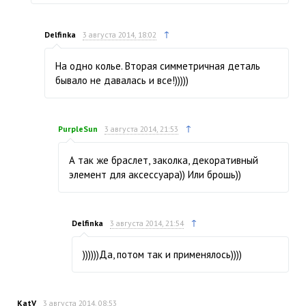
↑
Delfinka
3 августа 2014, 18:02
На одно колье. Вторая симметричная деталь
бывало не давалась и все!)))))
↑
PurpleSun
3 августа 2014, 21:53
А так же браслет, заколка, декоративный
элемент для аксессуара)) Или брошь))
↑
Delfinka
3 августа 2014, 21:54
))))))Да, потом так и применялось))))
KatV
3 августа 2014, 08:53