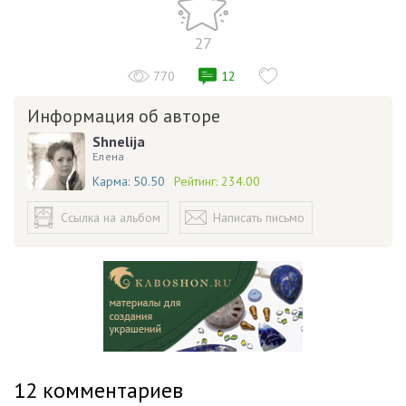
27
770
12
Информация об авторе
Shnelija
Елена
Карма:
50.50
Рейтинг:
234.00
Ссылка на альбом
Написать письмо
12
комментариев