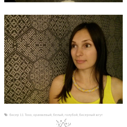
бисер 11 Тохо
,
оранжевый
,
белый
,
голубой
,
бисерный жгут