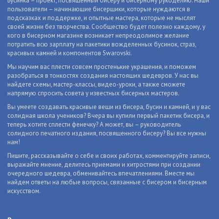
Бусинка – проект, посвященный бисеру и бисерному рукоделию. Наши
пользователи – начинающие бисерщики, которые нуждаются в
подсказках и поддержке, и опытные мастера, которые не мыслят
своей жизни без творчества. Сообщество будет полезно каждому, у
кого в бисерном магазине возникает непреодолимое желание
потратить всю зарплату на пакетики вожделенных бусинок, страз,
красивых камней и компонентов Swarovski.
Мы научим вас плести совсем простенькие украшения, и поможем
разобраться в тонкостях создания настоящих шедевров. У нас вы
найдете схемы, мастер-классы, видео-уроки, а также сможете
напрямую спросить совета у известных бисерных мастеров.
Вы умеете создавать красивые вещи из бисера, бусин и камней, и у вас
солидная школа учеников? Вчера вы купили первый пакетик бисера, и
теперь хотите сплести фенечку? А может, вы – руководитель
солидного печатного издания, посвященного бисеру? Вы все нужны
нам!
Пишите, рассказывайте о себе и своих работах, комментируйте записи,
выражайте мнение, делитесь приемами и хитростями при создании
очередного шедевра, обменивайтесь впечатлениями. Вместе мы
найдем ответы на любые вопросы, связанные с бисером и бисерным
искусством.