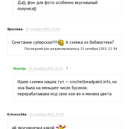
Да)), фон для фото особенно вкусняшный
получлся))
Ярослава
25 октября 2015, 21:34
Сочетание суперское!!!!
А схемка из библиотеки?
Последний раз редактировалось
25 октября 2015, 22:34
↑
Shnelija
25 октября 2015, 22:22
Идею схемки нашла тут — crochetbeadpaint.info, но
она была на меньшее число бусинок.
перерабатывала под свое кол-во и меняла цвета.
Krivoruchka
25 октября 2015, 23:14
ай, вкусняшечка какой