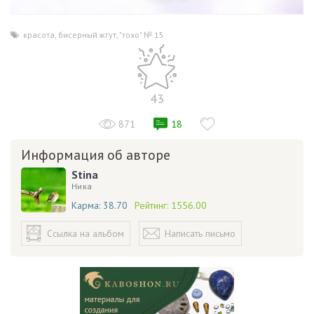
красота
,
бисерный жгут
,
"тохо" № 15
43
871
18
Информация об авторе
Stina
Ника
Карма:
38.70
Рейтинг:
1556.00
Ссылка на альбом
Написать письмо