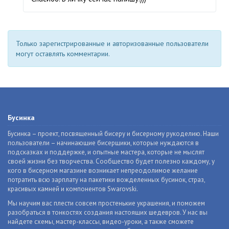
Только зарегистрированные и авторизованные пользователи
могут оставлять комментарии.
Бусинка
Бусинка – проект, посвященный бисеру и бисерному рукоделию. Наши
пользователи – начинающие бисерщики, которые нуждаются в
подсказках и поддержке, и опытные мастера, которые не мыслят
своей жизни без творчества. Сообщество будет полезно каждому, у
кого в бисерном магазине возникает непреодолимое желание
потратить всю зарплату на пакетики вожделенных бусинок, страз,
красивых камней и компонентов Swarovski.
Мы научим вас плести совсем простенькие украшения, и поможем
разобраться в тонкостях создания настоящих шедевров. У нас вы
найдете схемы, мастер-классы, видео-уроки, а также сможете