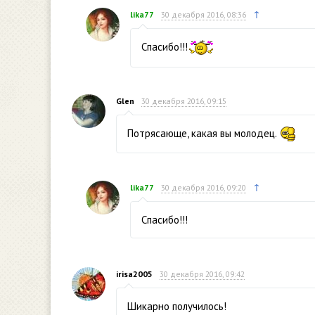
↑
lika77
30 декабря 2016, 08:36
Спасибо!!!
Glen
30 декабря 2016, 09:15
Потрясающе, какая вы молодец.
↑
lika77
30 декабря 2016, 09:20
Спасибо!!!
irisa2005
30 декабря 2016, 09:42
Шикарно получилось!