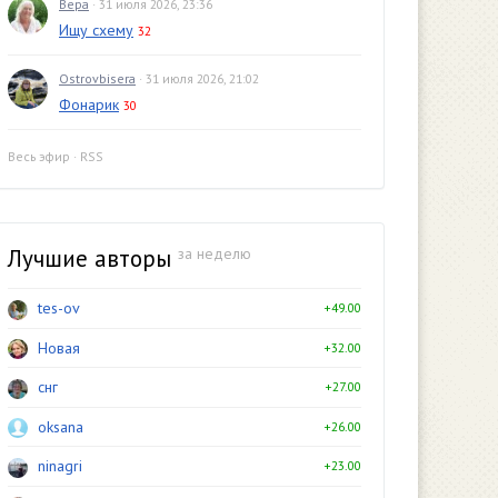
Вера
· 31 июля 2026, 23:36
Ищу схему
32
Ostrovbisera
· 31 июля 2026, 21:02
Фонарик
30
Весь эфир
·
RSS
Лучшие авторы
за неделю
tes-ov
+49.00
Новая
+32.00
снг
+27.00
oksana
+26.00
ninagri
+23.00