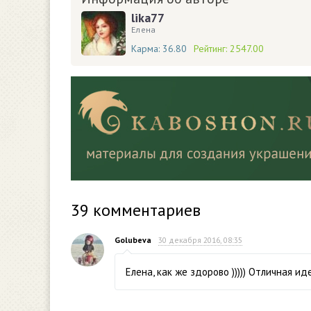
lika77
Елена
Карма:
36.80
Рейтинг:
2547.00
39
комментариев
Golubeva
30 декабря 2016, 08:35
Елена, как же здорово ))))) Отличная идея