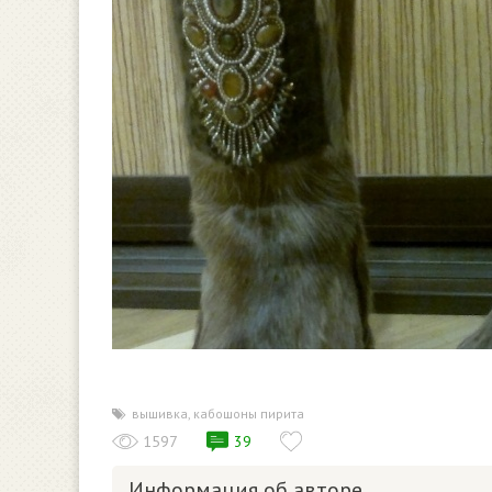
вышивка
,
кабошоны пирита
1597
39
Информация об авторе