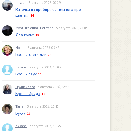
ninagri
· 5 августа 2026, 20:29
Вазочки из пробирок и немного про
цветы...
14
Мурлыкающая_Пантера
· 5 августа 2026, 20:05
Два колье
10
Новая
· 5 августа 2026, 05:42
Броши снегирьки
24
oksana
· 5 августа 2026, 00:03
Брошь паук
14
ИринаVesna
· 3 августа 2026, 22:42
Брошь Ирида
18
Tamar
· 3 августа 2026, 17:45
Букля
16
oksana
· 2 августа 2026, 11:55