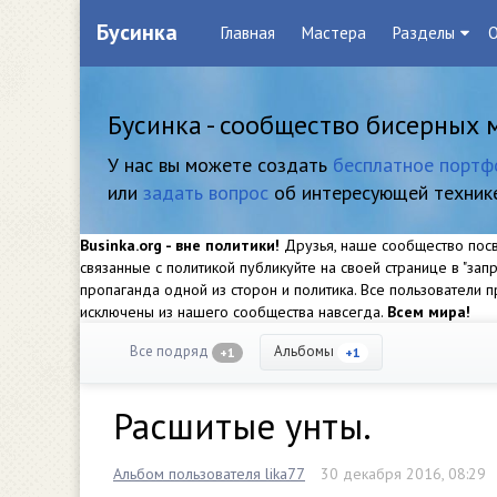
Бусинка
Главная
Мастера
Разделы
О
Бусинка - сообщество бисерных 
У нас вы можете создать
бесплатное портф
или
задать вопрос
об интересующей техник
Businka.org - вне политики!
Друзья, наше сообщество посвя
связанные с политикой публикуйте на своей странице в "за
пропаганда одной из сторон и политика. Все пользователи
исключены из нашего сообщества навсегда.
Всем мира!
Все подряд
Альбомы
+1
+1
Расшитые унты.
Альбом пользователя lika77
30 декабря 2016, 08:29