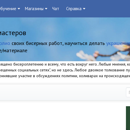
бучение
Магазины
Чат
Справка
мастеров
олио
своих бисерных работ, научиться делать
украшение
е/материале
щено бисероплетению и всему, что есть вокруг него. Любые мнения, ко
прещенных социальных сетях", но не здесь. Любое двоякое толкование п
 принявшие участие в обсуждениях политики, холиварах на происходяще