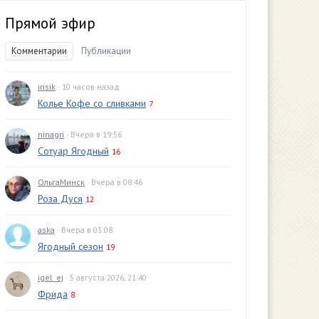
Прямой эфир
Комментарии
Публикации
irisik
· 10 часов назад
Колье Кофе со сливками
7
ninagri
· Вчера в 19:56
Сотуар Ягодный
16
ОльгаМинск
· Вчера в 08:46
Роза Дуся
12
aska
· Вчера в 03:08
Ягодный сезон
19
igel_ej
· 5 августа 2026, 21:40
Фрида
8