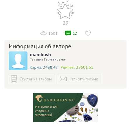
29
1601
12
Информация об авторе
mambush
Татьяна Германовна
Карма:
2488.47
Рейтинг:
29501.61
Ссылка на альбом
Написать письмо