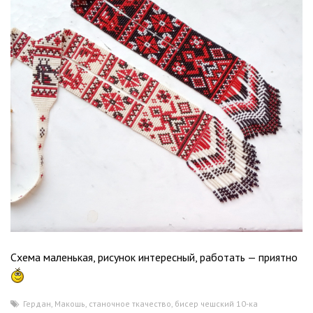
Схема маленькая, рисунок интересный, работать — приятно
Гердан
,
Макошь
,
станочное ткачество
,
бисер чешский 10-ка