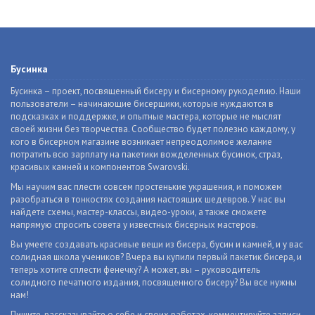
Бусинка
Бусинка – проект, посвященный бисеру и бисерному рукоделию. Наши
пользователи – начинающие бисерщики, которые нуждаются в
подсказках и поддержке, и опытные мастера, которые не мыслят
своей жизни без творчества. Сообщество будет полезно каждому, у
кого в бисерном магазине возникает непреодолимое желание
потратить всю зарплату на пакетики вожделенных бусинок, страз,
красивых камней и компонентов Swarovski.
Мы научим вас плести совсем простенькие украшения, и поможем
разобраться в тонкостях создания настоящих шедевров. У нас вы
найдете схемы, мастер-классы, видео-уроки, а также сможете
напрямую спросить совета у известных бисерных мастеров.
Вы умеете создавать красивые вещи из бисера, бусин и камней, и у вас
солидная школа учеников? Вчера вы купили первый пакетик бисера, и
теперь хотите сплести фенечку? А может, вы – руководитель
солидного печатного издания, посвященного бисеру? Вы все нужны
нам!
Пишите, рассказывайте о себе и своих работах, комментируйте записи,