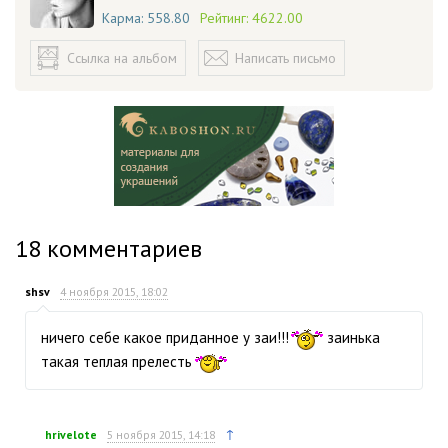
Карма:
558.80
Рейтинг:
4622.00
Ссылка на альбом
Написать письмо
18
комментариев
shsv
4 ноября 2015, 18:02
ничего себе какое приданное у заи!!!
заинька
такая теплая прелесть
↑
hrivelote
5 ноября 2015, 14:18