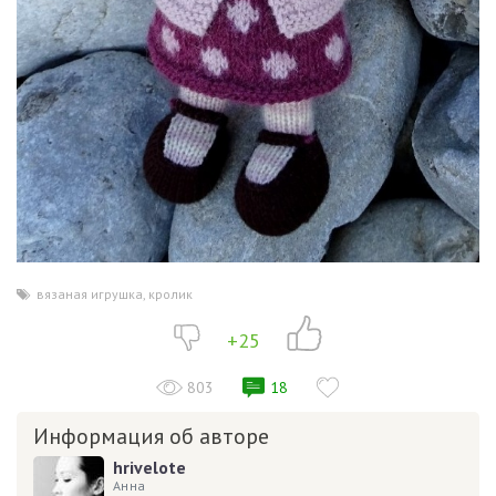
вязаная игрушка
,
кролик
+25
803
18
Информация об авторе
hrivelote
Анна