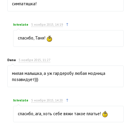
симпатяшка!
↑
hrivelote
5 ноября 2015, 14:19
спасибо, Таня!
Dana
5 ноября 2015, 11:27
милая малышка, а уж гардеробу любая модница
позавидует)))
↑
hrivelote
5 ноября 2015, 14:20
спасибо, ага, хоть себе вяжи такое платье!