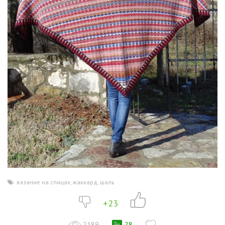
вязание на спицах
,
жаккард
,
шаль
+23
2189
28