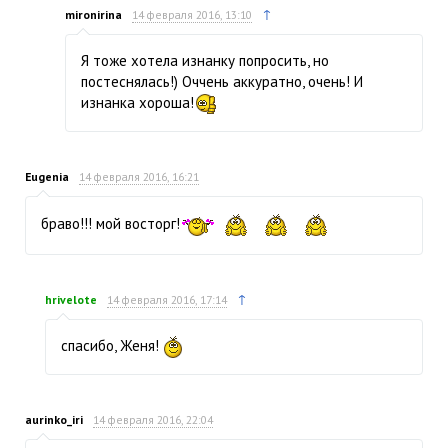
↑
mironirina
14 февраля 2016, 13:10
Я тоже хотела изнанку попросить, но
постеснялась!) Оччень аккуратно, очень! И
изнанка хороша!
Eugenia
14 февраля 2016, 16:21
браво!!! мой восторг!
↑
hrivelote
14 февраля 2016, 17:14
спасибо, Женя!
aurinko_iri
14 февраля 2016, 22:04