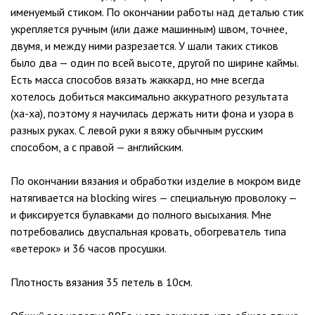
именуемый стиком. По окончании работы над деталью стик
укрепляется ручным (или даже машинным) швом, точнее,
двумя, и между ними разрезается. У шали таких стиков
было два — один по всей высоте, другой по ширине каймы.
Есть масса способов вязать жаккард, но мне всегда
хотелось добиться максимально аккуратного результата
(ха-ха), поэтому я научилась держать нити фона и узора в
разных руках. С левой руки я вяжу обычным русским
способом, а с правой — английским.
По окончании вязания и обработки изделие в мокром виде
натягивается на blocking wires — специальную проволоку —
и фиксируется булавками до полного высыхания. Мне
потребовались двуспальная кровать, обогреватель типа
«ветерок» и 36 часов просушки.
Плотность вязания 35 петель в 10см.