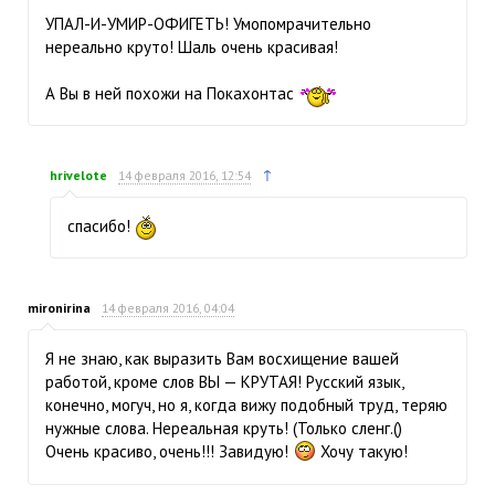
УПАЛ-И-УМИР-ОФИГЕТЬ! Умопомрачительно
нереально круто! Шаль очень красивая!
А Вы в ней похожи на Покахонтас
↑
hrivelote
14 февраля 2016, 12:54
спасибо!
mironirina
14 февраля 2016, 04:04
Я не знаю, как выразить Вам восхищение вашей
работой, кроме слов ВЫ — КРУТАЯ! Русский язык,
конечно, могуч, но я, когда вижу подобный труд, теряю
нужные слова. Нереальная круть! (Только сленг.()
Очень красиво, очень!!! Завидую!
Хочу такую!