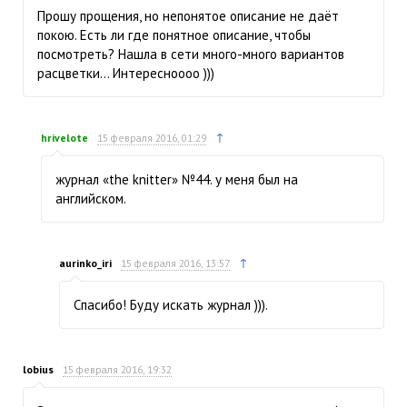
Прошу прощения, но непонятое описание не даёт
покою. Есть ли где понятное описание, чтобы
посмотреть? Нашла в сети много-много вариантов
расцветки… Интересноооо )))
↑
hrivelote
15 февраля 2016, 01:29
журнал «the knitter» №44. у меня был на
английском.
↑
aurinko_iri
15 февраля 2016, 13:57
Спасибо! Буду искать журнал ))).
lobius
15 февраля 2016, 19:32