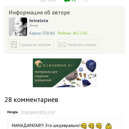
Информация об авторе
hrivelote
Анна
Карма:
558.80
Рейтинг:
4622.00
Ссылка на альбом
Написать письмо
28
комментариев
Helgla
13 февраля 2016, 21:47
МАМАДАРАГАЯ!!! Это шедеврально!