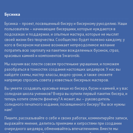
Бусинка
Бусинка – проект, посвященный бисеру и бисерному рукоделию. Наши
пользователи – начинающие бисерщики, которые нуждаются в
подсказках и поддержке, и опытные мастера, которые не мыслят
своей жизни без творчества. Сообщество будет полезно каждому, у
кого в бисерном магазине возникает непреодолимое желание
потратить всю зарплату на пакетики вожделенных бусинок, страз,
красивых камней и компонентов Swarovski.
Мы научим вас плести совсем простенькие украшения, и поможем
разобраться в тонкостях создания настоящих шедевров. У нас вы
найдете схемы, мастер-классы, видео-уроки, а также сможете
напрямую спросить совета у известных бисерных мастеров.
Вы умеете создавать красивые вещи из бисера, бусин и камней, и у вас
солидная школа учеников? Вчера вы купили первый пакетик бисера, и
теперь хотите сплести фенечку? А может, вы – руководитель
солидного печатного издания, посвященного бисеру? Вы все нужны
нам!
Пишите, рассказывайте о себе и своих работах, комментируйте записи,
выражайте мнение, делитесь приемами и хитростями при создании
очередного шедевра, обменивайтесь впечатлениями. Вместе мы