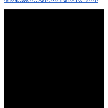
rutube.ru/video/f3722581b2b3aa01984da91661184be1/