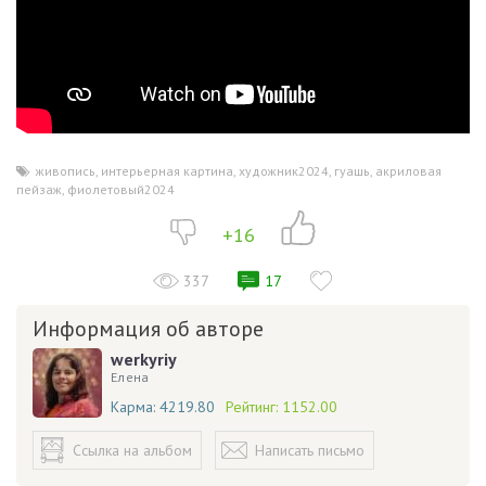
живопись
,
интерьерная картина
,
художник2024
,
гуашь
,
акриловая
,
пейзаж
,
фиолетовый2024
+16
337
17
Информация об авторе
werkyriy
Елена
Карма:
4219.80
Рейтинг:
1152.00
Ссылка на альбом
Написать письмо