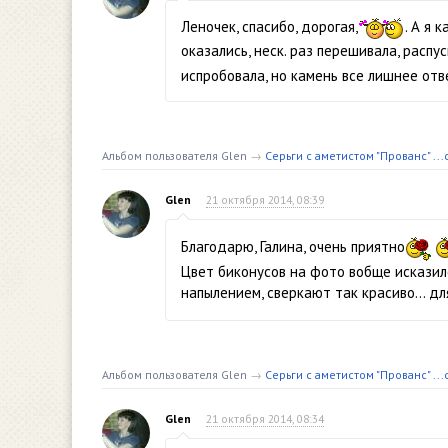
Леночек, спасибо, дорогая,
. А я 
оказались, неск. раз перешивала, распу
испробовала, но камень все лишнее отв
Альбом пользователя Glen
→
Серьги с аметистом "Прованс" ..
Glen
21 октября 2014, 08:39
Благодарю, Галина, очень приятно
Цвет биконусов на фото вобще исказилс
напылением, сверкают так красиво… дл
Альбом пользователя Glen
→
Серьги с аметистом "Прованс" ..
Glen
21 октября 2014, 08:34