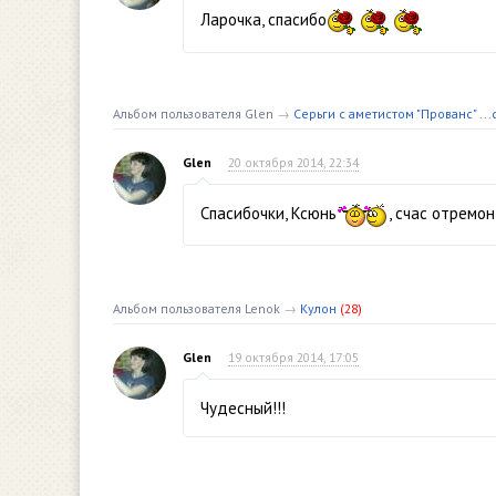
Ларочка, спасибо
Альбом пользователя Glen
→
Серьги с аметистом "Прованс" ..
Glen
20 октября 2014, 22:34
Спасибочки, Ксюнь
, счас отремо
Альбом пользователя Lenok
→
Кулон
(28)
Glen
19 октября 2014, 17:05
Чудесный!!!