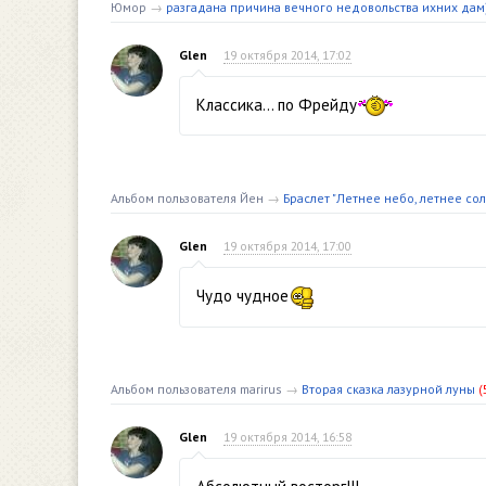
Юмор
→
разгадана причина вечного недовольства ихних дам))
Glen
19 октября 2014, 17:02
Классика… по Фрейду
Альбом пользователя Йен
→
Браслет "Летнее небо, летнее со
Glen
19 октября 2014, 17:00
Чудо чудное
Альбом пользователя marirus
→
Вторая сказка лазурной луны
(
Glen
19 октября 2014, 16:58