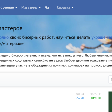
бучение
Магазины
Чат
Справка
мастеров
олио
своих бисерных работ, научиться делать
украшение
е/материале
щено бисероплетению и всему, что есть вокруг него. Любые мнения, ко
прещенных социальных сетях", но не здесь. Любое двоякое толкование п
 принявшие участие в обсуждениях политики, холиварах на происходяще
Карма
Рейтинг
557.20
+8498.00