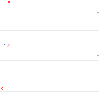
))))
(8)
0
лнце"
(31)
0
57)
1