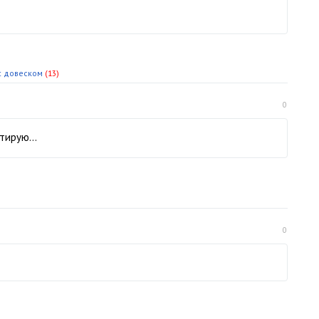
.с довеском
(13)
0
нтирую…
0