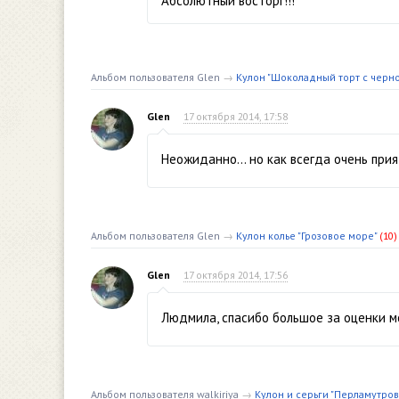
Абсолютный восторг!!!
Альбом пользователя Glen
→
Кулон "Шоколадный торт с черно
Glen
17 октября 2014, 17:58
Неожиданно… но как всегда очень прия
Альбом пользователя Glen
→
Кулон колье "Грозовое море"
(10)
Glen
17 октября 2014, 17:56
Людмила, спасибо большое за оценки м
Альбом пользователя walkiriya
→
Кулон и серьги "Перламутров