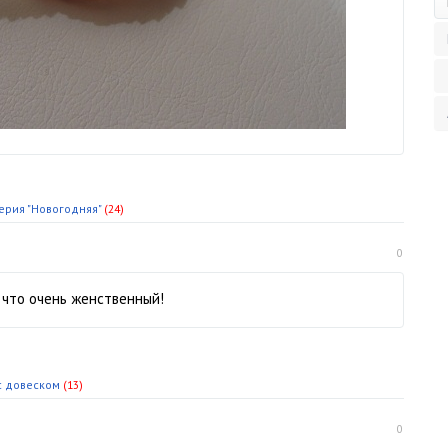
ерия "Новогодняя"
(24)
0
, что очень женственный!
.с довеском
(13)
0