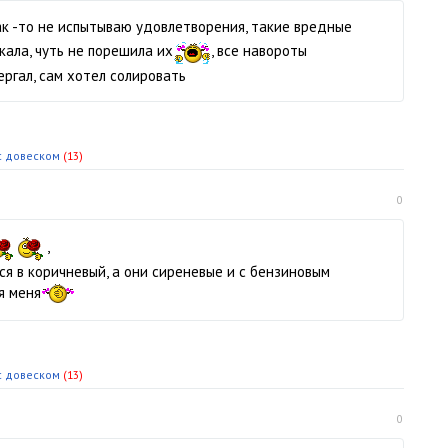
как -то не испытываю удовлетворения, такие вредные
скала, чуть не порешила их
, все навороты
ергал, сам хотел солировать
.с довеском
(13)
0
,
я в коричневый, а они сиреневые и с бензиновым
я меня
.с довеском
(13)
0