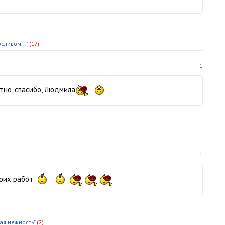
сливом..."
(17)
1
тно, спасибо, Людмила
1
оих работ
ая нежность"
(2)