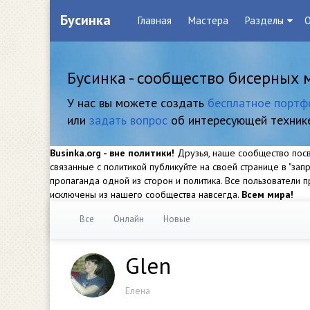
Бусинка
Главная
Мастера
Разделы
О
Бусинка - сообщество бисерных 
У нас вы можете создать
бесплатное портф
или
задать вопрос
об интересующей техник
Businka.org - вне политики!
Друзья, наше сообщество посвя
связанные с политикой публикуйте на своей странице в "за
пропаганда одной из сторон и политика. Все пользователи
исключены из нашего сообщества навсегда.
Всем мира!
Все
Онлайн
Новые
Glen
Елена