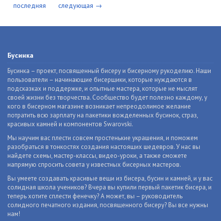
последняя
следующая →
Бусинка
Бусинка – проект, посвященный бисеру и бисерному рукоделию. Наши
пользователи – начинающие бисерщики, которые нуждаются в
подсказках и поддержке, и опытные мастера, которые не мыслят
своей жизни без творчества. Сообщество будет полезно каждому, у
кого в бисерном магазине возникает непреодолимое желание
потратить всю зарплату на пакетики вожделенных бусинок, страз,
красивых камней и компонентов Swarovski.
Мы научим вас плести совсем простенькие украшения, и поможем
разобраться в тонкостях создания настоящих шедевров. У нас вы
найдете схемы, мастер-классы, видео-уроки, а также сможете
напрямую спросить совета у известных бисерных мастеров.
Вы умеете создавать красивые вещи из бисера, бусин и камней, и у вас
солидная школа учеников? Вчера вы купили первый пакетик бисера, и
теперь хотите сплести фенечку? А может, вы – руководитель
солидного печатного издания, посвященного бисеру? Вы все нужны
нам!