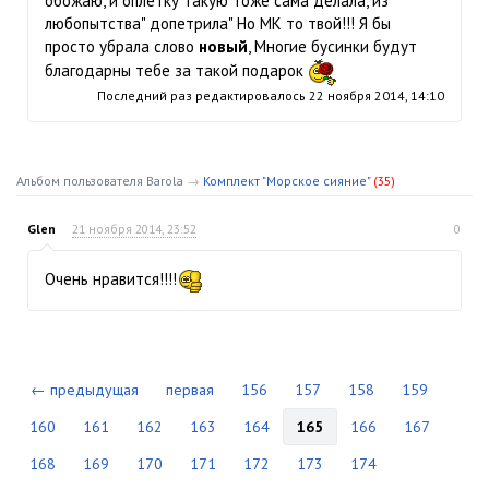
обожаю, и оплетку такую тоже сама делала, из
любопытства" допетрила" Но МК то твой!!! Я бы
просто убрала слово
новый
, Многие бусинки будут
благодарны тебе за такой подарок
Последний раз редактировалось
22 ноября 2014, 14:10
Альбом пользователя Barola
→
Комплект "Морское сияние"
(35)
Glen
21 ноября 2014, 23:52
0
Очень нравится!!!!
← предыдущая
первая
156
157
158
159
160
161
162
163
164
165
166
167
168
169
170
171
172
173
174