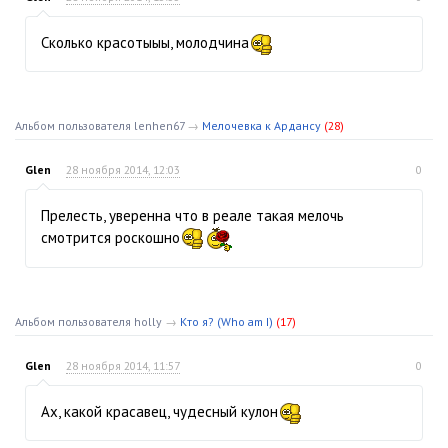
Сколько красотыыы, молодчина
Альбом пользователя lenhen67
→
Мелочевка к Ардансу
(28)
Glen
28 ноября 2014, 12:03
0
Прелесть, уверенна что в реале такая мелочь
смотрится роскошно
Альбом пользователя holly
→
Кто я? (Who am I)
(17)
Glen
28 ноября 2014, 11:57
0
Ах, какой красавец, чудесный кулон