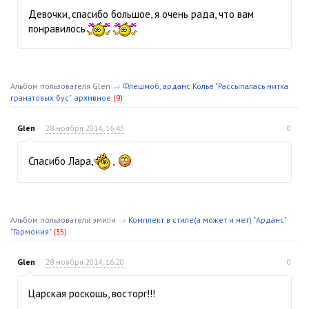
Девочки, спасибо большое, я очень рада, что вам
понравилось
Альбом пользователя Glen
→
Флешмоб, арданс Колье "Рассыпалась нитка
гранатовых бус". архивное
(9)
Glen
28 ноября 2014, 16:43
0
Спасибо Лара,
,
Альбом пользователя эмили
→
Комплект в стиле(а может и нет) "Арданс"
"Гармония"
(35)
Glen
28 ноября 2014, 16:20
0
Царская роскошь, восторг!!!