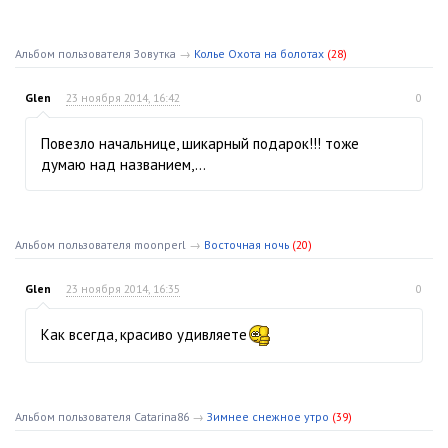
Альбом пользователя Зовутка
→
Колье Охота на болотах
(28)
Glen
23 ноября 2014, 16:42
0
Повезло начальнице, шикарный подарок!!! тоже
думаю над названием,…
Альбом пользователя moonperl
→
Восточная ночь
(20)
Glen
23 ноября 2014, 16:35
0
Как всегда, красиво удивляете
Альбом пользователя Catarina86
→
Зимнее снежное утро
(39)