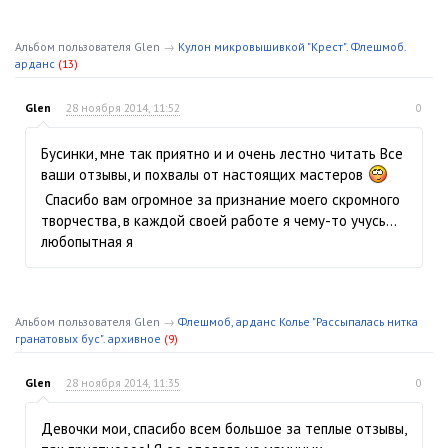
Альбом пользователя Glen
→
Кулон микровышивкой "Крест". Флешмоб.
арданс
(13)
Glen
28 ноября 2014, 11:52
0
Бусинки, мне так приятно и и очень лестно читать Все
ваши отзывы, и похвалы от настоящих мастеров
Спасибо вам огромное за признание моего скромного
творчества, в каждой своей работе я чему-то учусь…
любопытная я
Альбом пользователя Glen
→
Флешмоб, арданс Колье "Рассыпалась нитка
гранатовых бус". архивное
(9)
Glen
28 ноября 2014, 11:35
0
Девочки мои, спасибо всем большое за теплые отзывы,