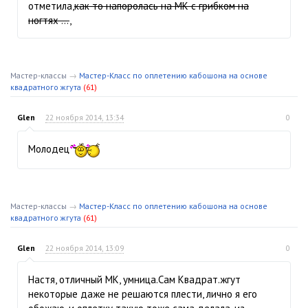
отметила,
как то напоролась на МК с грибком на
ногтях ...
,
Мастер-классы
→
Мастер-Класс по оплетению кабошона на основе
квадратного жгута
(61)
Glen
22 ноября 2014, 13:34
0
Молодец
Мастер-классы
→
Мастер-Класс по оплетению кабошона на основе
квадратного жгута
(61)
Glen
22 ноября 2014, 13:09
0
Настя, отличный МК, умница.Сам Квадрат.жгут
некоторые даже не решаются плести, лично я его