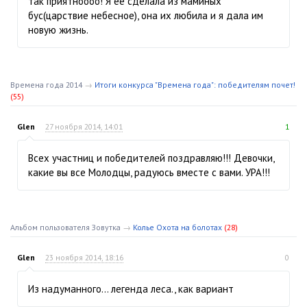
так приятноооо! Я ее сделала из маминых
бус(царствие небесное), она их любила и я дала им
новую жизнь.
Времена года 2014
→
Итоги конкурса "Времена года": победителям почет!
(55)
Glen
27 ноября 2014, 14:01
1
Всех участниц и победителей поздравляю!!! Девочки,
какие вы все Молодцы, радуюсь вместе с вами. УРА!!!
Альбом пользователя Зовутка
→
Колье Охота на болотах
(28)
Glen
23 ноября 2014, 18:16
0
Из надуманного… легенда леса., как вариант