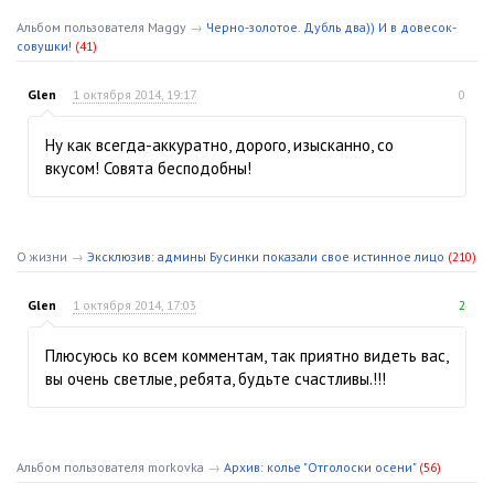
Альбом пользователя Maggy
→
Черно-золотое. Дубль два)) И в довесок-
совушки!
(41)
Glen
1 октября 2014, 19:17
0
Ну как всегда-аккуратно, дорого, изысканно, со
вкусом! Совята бесподобны!
О жизни
→
Эксклюзив: админы Бусинки показали свое истинное лицо
(210)
Glen
1 октября 2014, 17:03
2
Плюсуюсь ко всем комментам, так приятно видеть вас,
вы очень светлые, ребята, будьте счастливы.!!!
Альбом пользователя morkovka
→
Архив: колье "Отголоски осени"
(56)