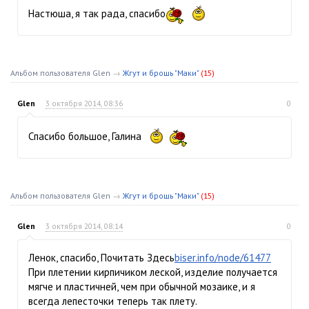
Настюша, я так рада, спасибо
Альбом пользователя Glen
→
Жгут и брошь "Маки"
(15)
Glen
3 октября 2014, 08:36
0
Спасибо большое, Галина
Альбом пользователя Glen
→
Жгут и брошь "Маки"
(15)
Glen
3 октября 2014, 08:14
0
Ленок, спасибо, Почитать Здесь
biser.info/node/61477
При плетении кирпичиком леской, изделие получается
мягче и пластичней, чем при обычной мозаике, и я
всегда лепесточки теперь так плету.