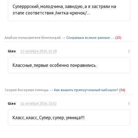
Суперррский, молодчина, завидую, а я застряли на
этапе соответствия /нитка-крючок/…
Альбом пользователя Кемпендяй
→
Спиральки всякие разные....
(15)
Glen
12 октября 2014, 15:28
0
Классные, первые особенно понравились.
Скорая бисерная помощь
→
Как вышить прямоугольный кабошон?
(36)
Glen
11 октября 2014, 21:02
0
Класс, класс, Супер, супер, умница!!!