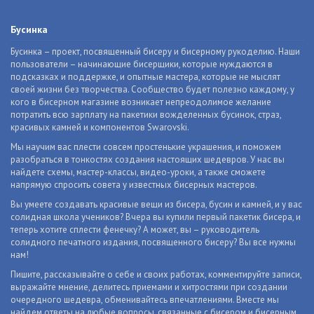
Бусинка
Бусинка – проект, посвященный бисеру и бисерному рукоделию. Наши
пользователи – начинающие бисерщики, которые нуждаются в
подсказках и поддержке, и опытные мастера, которые не мыслят
своей жизни без творчества. Сообщество будет полезно каждому, у
кого в бисерном магазине возникает непреодолимое желание
потратить всю зарплату на пакетики вожделенных бусинок, страз,
красивых камней и компонентов Swarovski.
Мы научим вас плести совсем простенькие украшения, и поможем
разобраться в тонкостях создания настоящих шедевров. У нас вы
найдете схемы, мастер-классы, видео-уроки, а также сможете
напрямую спросить совета у известных бисерных мастеров.
Вы умеете создавать красивые вещи из бисера, бусин и камней, и у вас
солидная школа учеников? Вчера вы купили первый пакетик бисера, и
теперь хотите сплести фенечку? А может, вы – руководитель
солидного печатного издания, посвященного бисеру? Вы все нужны
нам!
Пишите, рассказывайте о себе и своих работах, комментируйте записи,
выражайте мнение, делитесь приемами и хитростями при создании
очередного шедевра, обменивайтесь впечатлениями. Вместе мы
найдем ответы на любые вопросы, связанные с бисером и бисерным