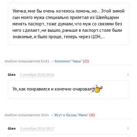
Улечка, мне бы очень хотелось помочь, но… Этой зимой
сын моего мужа специально прилетал из Швейцарии
менять паспорт, тоже думали, что муж со связями без
него сделает, не вышло, раньше в паспорт.столе были
знакомые, и было проще, теперь через ЦОН,…
Альбом пользователя krot1
→
Комплект "Чары"
(22)
Glen
3 октября 2014, 08:41
0
Ух, как понравился и конечно-очаровал
Альбом пользователя Glen
→
Жгут и брошь "Маки"
(15)
Glen
3 октября 2014, 08:37
0