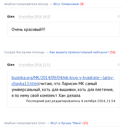
Альбом пользователя Alesya
→
Жгут Оливковый
(9)
Glen
8 октября 2014, 16:47
0
Очень красивый!!!
Скорая бисерная помощь
→
Как вышить прямоугольный кабошон?
(36)
Glen
4 октября 2014, 21:51
0
businka.org/MK/2014/09/04/mk-krug-v-kvadrate--larisy-
chayka13.html
считаю, что Ларисин МК самый
универсальный, хоть для вышивки, хоть для плетения,
я по нему свой комплект Хан делала.
Последний раз редактировалось
4 октября 2014, 21:54
Альбом пользователя Glen
→
Жгут и брошь "Маки"
(15)