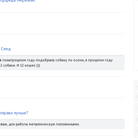
Морфида Нереалис
 След
 в позапрошлом году подобрала собаку по осени, в прошлом году
 собаки. И 12 кошек )))
 оправа лучше?
деваю, для работы металлическую половинками.