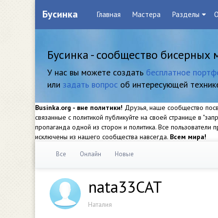
Бусинка
Главная
Мастера
Разделы
О
Бусинка - сообщество бисерных 
У нас вы можете создать
бесплатное портф
или
задать вопрос
об интересующей техник
Businka.org - вне политики!
Друзья, наше сообщество посвя
связанные с политикой публикуйте на своей странице в "за
пропаганда одной из сторон и политика. Все пользователи
исключены из нашего сообщества навсегда.
Всем мира!
Все
Онлайн
Новые
nata33CAT
Наталия