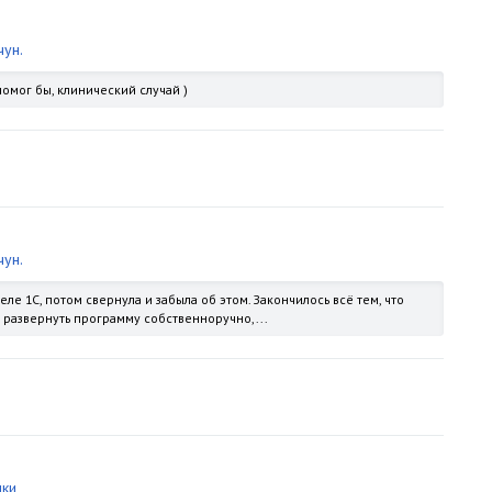
ун.
омог бы, клинический случай )
ун.
е 1С, потом свернула и забыла об этом. Закончилось всё тем, что
 развернуть программу собственноручно,...
чки