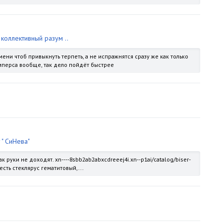
коллективный разум ..
ени чтоб привыкнуть терпеть, а не испражнятся сразу же как только
амперса вообще, так дело пойдёт быстрее
 " СиНева"
руки не доходят. xn----8sbb2ab2abxcdreeej4i.xn--p1ai/catalog/biser-
 есть стеклярус гематитовый,...