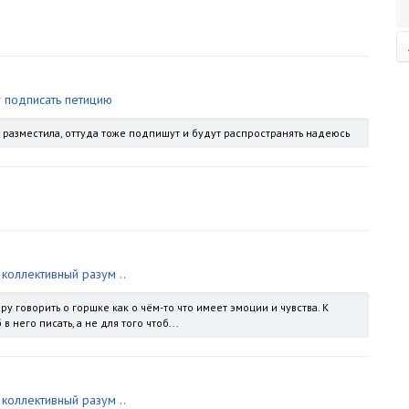
 подписать петицию
е разместила, оттуда тоже подпишут и будут распространять надеюсь
коллективный разум ..
ру говорить о горшке как о чём-то что имеет эмоции и чувства. К
в него писать, а не для того чтоб...
коллективный разум ..