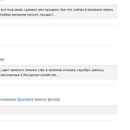
е всё под заказ сделано или продано. Кое что сейчас в магазине лежит,
озяйка магазина просит, продаст...
чки
в, цвет немного темнее стал, в зелёном огоньке серебро съелось
 закопанные в бисерном хозяйстве,...
чольских браслета (много фоток)