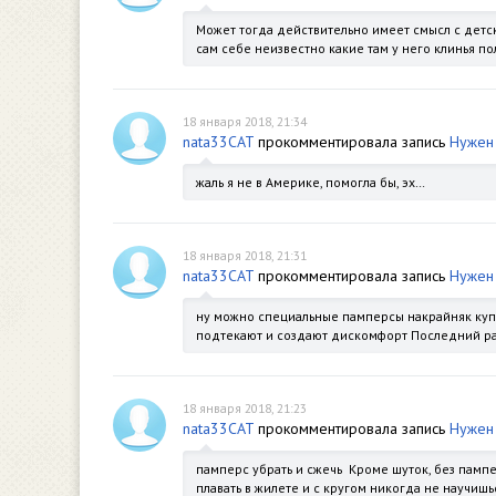
Может тогда действительно имеет смысл с детс
сам себе неизвестно какие там у него клинья по
18 января 2018, 21:34
nata33CAT
прокомментировала запись
Нужен 
жаль я не в Америке, помогла бы, эх…
18 января 2018, 21:31
nata33CAT
прокомментировала запись
Нужен 
ну можно специальные памперсы накрайняк купить 
подтекают и создают дискомфорт Последний раз 
18 января 2018, 21:23
nata33CAT
прокомментировала запись
Нужен 
памперс убрать и сжечь Кроме шуток, без пампе
плавать в жилете и с кругом никогда не научишьс