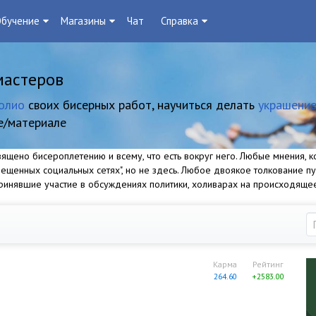
бучение
Магазины
Чат
Справка
мастеров
олио
своих бисерных работ, научиться делать
украшение
е/материале
щено бисероплетению и всему, что есть вокруг него. Любые мнения, ко
прещенных социальных сетях", но не здесь. Любое двоякое толкование п
 принявшие участие в обсуждениях политики, холиварах на происходяще
Карма
Рейтинг
264.60
+2583.00