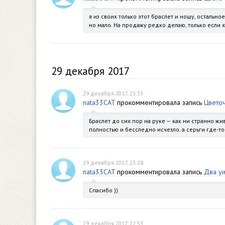
я из своих только этот браслет и ношу, остально
но мало. На продажу редко делаю, только если х
29 декабря 2017
29 декабря 2017, 23:33
nata33CAT
прокомментировала запись
Цвето
Браслет до сих пор на руке — как ни странно жи
полностью и бесследно исчезло. а серьги где-то
29 декабря 2017, 23:28
nata33CAT
прокомментировала запись
Два уи
Спасибо ))
29 декабря 2017, 22:53