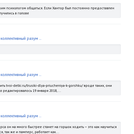
ким психологом общаться. Если Хантор был постоянно предоставлен
лучились в голове
коллективный разум ..
коллективный разум ..
tvoi-detki.ru/trusiki-dlya-priucheniya-k-gorshku/ вроде таких, они
редактировалось 19 января 2018,...
коллективный разум ..
рса он на много быстрее станет на горшок ходить — это как научиться
я, так же и памперс, работает как...