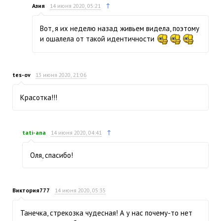
↑
Азия
14 июня 2020, 05:21
Вот, я их неделю назад живьем видела, поэтому
и ошалела от такой идентичности
tes-ov
13 июня 2020, 21:06
Красотка!!!
↑
tati-ana
14 июня 2020, 04:41
Оля, спасибо!
Виктория777
14 июня 2020, 05:35
Танечка, стрекозка чудесная! А у нас почему-то нет