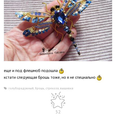
еще и под флешмоб подошла
кстати следующая брошь тоже, но я не специально
голуборадужный
,
брошь
,
стрекоза
,
вышивка
52