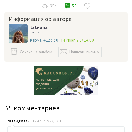
954
35
Информация об авторе
tati-ana
Татьяна
Карма:
4123.30
Рейтинг:
21714.00
Ссылка на альбом
Написать письмо
35
комментариев
Natali_Natali
13 июня 2020, 10:44