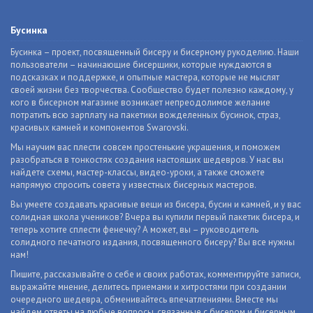
Бусинка
Бусинка – проект, посвященный бисеру и бисерному рукоделию. Наши
пользователи – начинающие бисерщики, которые нуждаются в
подсказках и поддержке, и опытные мастера, которые не мыслят
своей жизни без творчества. Сообщество будет полезно каждому, у
кого в бисерном магазине возникает непреодолимое желание
потратить всю зарплату на пакетики вожделенных бусинок, страз,
красивых камней и компонентов Swarovski.
Мы научим вас плести совсем простенькие украшения, и поможем
разобраться в тонкостях создания настоящих шедевров. У нас вы
найдете схемы, мастер-классы, видео-уроки, а также сможете
напрямую спросить совета у известных бисерных мастеров.
Вы умеете создавать красивые вещи из бисера, бусин и камней, и у вас
солидная школа учеников? Вчера вы купили первый пакетик бисера, и
теперь хотите сплести фенечку? А может, вы – руководитель
солидного печатного издания, посвященного бисеру? Вы все нужны
нам!
Пишите, рассказывайте о себе и своих работах, комментируйте записи,
выражайте мнение, делитесь приемами и хитростями при создании
очередного шедевра, обменивайтесь впечатлениями. Вместе мы
найдем ответы на любые вопросы, связанные с бисером и бисерным