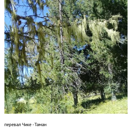
перевал Чике -Таман