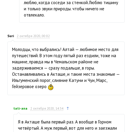
люблю, когда соседи за стенкой.Люблю тишину
и только звуки природы. чтобы ничего не
отвлекало.
Suri
2 октября 2020, 00:02
Молодцы, что выбрались! Алтай — любимое место для
путешествий. В этом году пятый раз ездили, тоже на
машине, правда мы в Чемальском районе не
задерживаемся — сразу подальше, в горы.
Останавливались в Акташе, и такие места знакомые —
Ильгуменский порог, слияние Катуни и Чуи, Марс,
Гейзеровое озеро
↑
tati-ana
2 октября 2020, 14:34
Я в Акташе была первый раз. А вообще в Горном
четвёртый. А муж первый, вот для него и заезжали