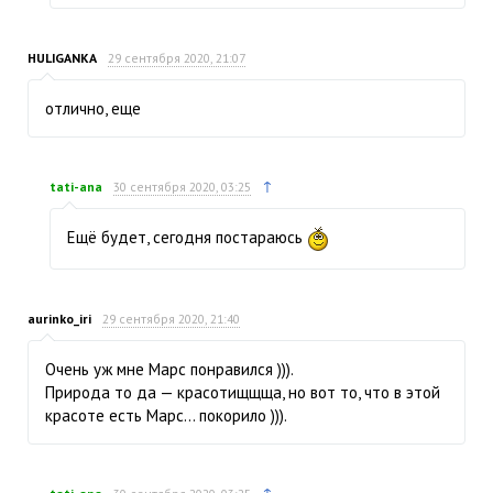
HULIGANKA
29 сентября 2020, 21:07
отлично, еще
↑
tati-ana
30 сентября 2020, 03:25
Ещё будет, сегодня постараюсь
aurinko_iri
29 сентября 2020, 21:40
Очень уж мне Марс понравился ))).
Природа то да — красотищщща, но вот то, что в этой
красоте есть Марс… покорило ))).