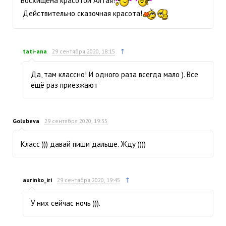
Восхищена красотой Алтая!
Действительно сказочная красота!
↑
tati-ana
29 сентября 2020, 18:15
Да, там классно! И одного раза всегда мало ). Все
ещё раз приезжают
Golubeva
29 сентября 2020, 19:35
Класс ))) давай пиши дальше. Жду ))))
↑
aurinko_iri
29 сентября 2020, 19:45
У них сейчас ночь ))).