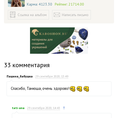
Карма:
4123.30
Рейтинг:
21714.00
Ссылка на альбом
Написать письмо
33
комментария
Пашина_бабушка
29 сентября 2020, 13:49
Спасибо, Танюша, очень здорово!
↑
tati-ana
29 сентября 2020, 14:43