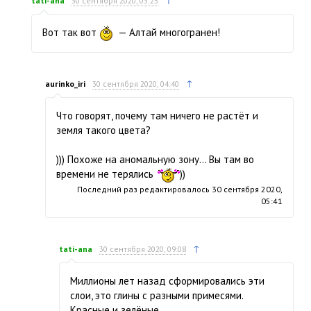
↑
tati-ana
30 сентября 2020, 03:25
Вот так вот
— Алтай многогранен!
↑
aurinko_iri
30 сентября 2020, 04:40
Что говорят, почему там ничего не растёт и
земля такого цвета?
))) Похоже на аномальную зону… Вы там во
времени не терялись
))
Последний раз редактировалось
30 сентября 2020,
05:41
↑
tati-ana
30 сентября 2020, 09:08
Миллионы лет назад сформировались эти
слои, это глины с разными примесями.
Красные и зелёные.