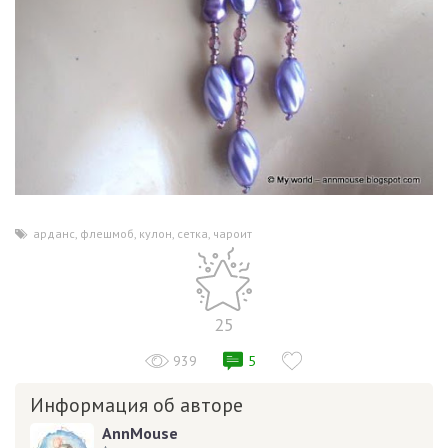
арданс
,
флешмоб
,
кулон
,
сетка
,
чароит
25
939
5
Информация об авторе
AnnMouse