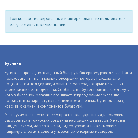
Только зарегистрированные и авторизованные пользователи
могут оставлять комментарии.
Бусинка
Бусинка – проект, посвященный бисеру и бисерному рукоделию. Наши
пользователи – начинающие бисерщики, которые нуждаются в
подсказках и поддержке, и опытные мастера, которые не мыслят
своей жизни без творчества. Сообщество будет полезно каждому, у
кого в бисерном магазине возникает непреодолимое желание
потратить всю зарплату на пакетики вожделенных бусинок, страз,
красивых камней и компонентов Swarovski.
Мы научим вас плести совсем простенькие украшения, и поможем
разобраться в тонкостях создания настоящих шедевров. У нас вы
найдете схемы, мастер-классы, видео-уроки, а также сможете
напрямую спросить совета у известных бисерных мастеров.