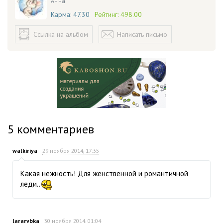
Анна
Карма:
47.30
Рейтинг:
498.00
Ссылка на альбом
Написать письмо
5
комментариев
walkiriya
29 ноября 2014, 17:35
Какая нежность! Для женственной и романтичной
леди..
lararybka
30 ноября 2014, 01:04