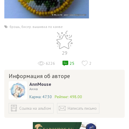
брошь
,
бисер. вышивка по канве
29
6226
25
2
Информация об авторе
AnnMouse
Анна
Карма:
47.30
Рейтинг:
498.00
Ссылка на альбом
Написать письмо