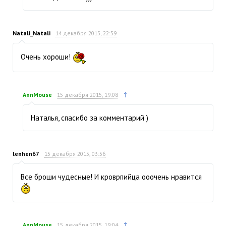
Natali_Natali
14 декабря 2015, 22:59
Очень хороши!
↑
AnnMouse
15 декабря 2015, 19:08
Наталья, спасибо за комментарий )
lenhen67
15 декабря 2015, 03:56
Все броши чудесные! И кроврпийца ооочень нравится
↑
AnnMouse
15 декабря 2015, 19:04