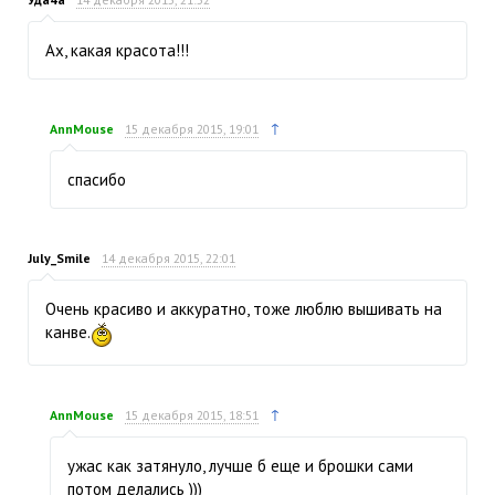
Ах, какая красота!!!
↑
AnnMouse
15 декабря 2015, 19:01
спасибо
July_Smile
14 декабря 2015, 22:01
Очень красиво и аккуратно, тоже люблю вышивать на
канве.
↑
AnnMouse
15 декабря 2015, 18:51
ужас как затянуло, лучше б еще и брошки сами
потом делались )))