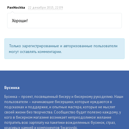
PanNochka
22 декабря 2015, 22:09
Хороши!
Только зарегистрированные и авторизованные пользователи
могут оставлять комментарии.
Бусинка
Бусинка – проект, посвященный бисеру и бисерному рукоделию. Наши
пользователи – начинающие бисерщики, которые нуждаются в
подсказках и поддержке, и опытные мастера, которые не мыслят
своей жизни без творчества. Сообщество будет полезно каждому, у
кого в бисерном магазине возникает непреодолимое желание
потратить всю зарплату на пакетики вожделенных бусинок, страз,
красивых камней и компонентов Swarovski.