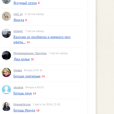
Ягодный сезон
8
igel_ej
· 6 часов назад
Фрида
8
ninagri
· 7 часов назад
Вазочки из пробирок и немного про
цветы...
14
Мурлыкающая_Пантера
· 7 часов назад
Два колье
10
Новая
· Вчера в 05:42
Броши снегирьки
24
oksana
· Вчера в 00:03
Брошь паук
14
ИринаVesna
· 3 августа 2026, 22:42
Брошь Ирида
18