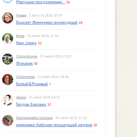
Маруська-продолжение...
16
Новая
· 1 августа 2026, 10:59
Браслет Жемчужно-изумрудный
28
Вера
· 31 июля 2026, 23:36
Ищу схему
32
Ostrovbisera
· 31 июля 2026, 21:02
Фонарик
30
Ostertomta
· 31 июля 2026, 18:44
Белый&Розовый
7
Алень
· 31 июля 2026, 04:25
Гердан Барокко
32
ЕкатеринаКостинская
· 30 июля 2026, 22:16
немножко бабочек прошедшей недели
20