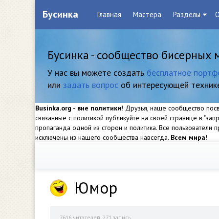
Бусинка
Главная
Мастера
Разделы
О
Бусинка - сообщество бисерных 
У нас вы можете создать
бесплатное портф
или
задать вопрос
об интересующей техник
Businka.org - вне политики!
Друзья, наше сообщество посвя
связанные с политикой публикуйте на своей странице в "за
пропаганда одной из сторон и политика. Все пользователи
исключены из нашего сообщества навсегда.
Всем мира!
Юмор
7616
читателей, 271 запись