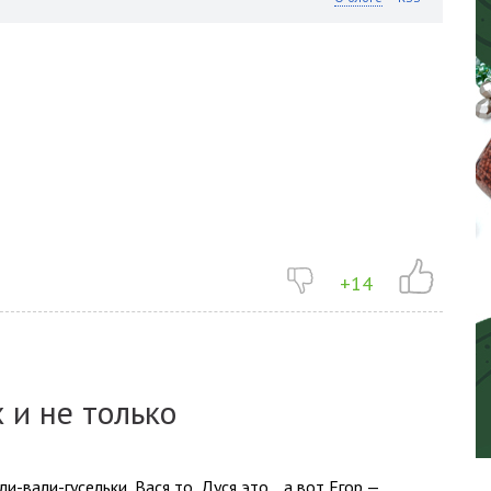
+14
 и не только
и-вали-гусельки, Вася то, Дуся это… а вот Егор —