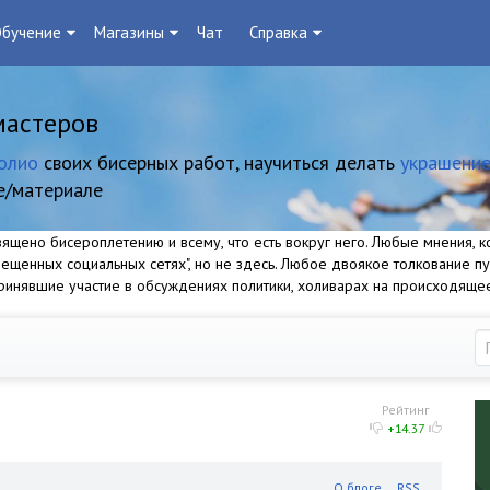
бучение
Магазины
Чат
Справка
мастеров
олио
своих бисерных работ, научиться делать
украшение
е/материале
щено бисероплетению и всему, что есть вокруг него. Любые мнения, ко
прещенных социальных сетях", но не здесь. Любое двоякое толкование п
 принявшие участие в обсуждениях политики, холиварах на происходяще
Рейтинг
+14.37
О блоге
RSS