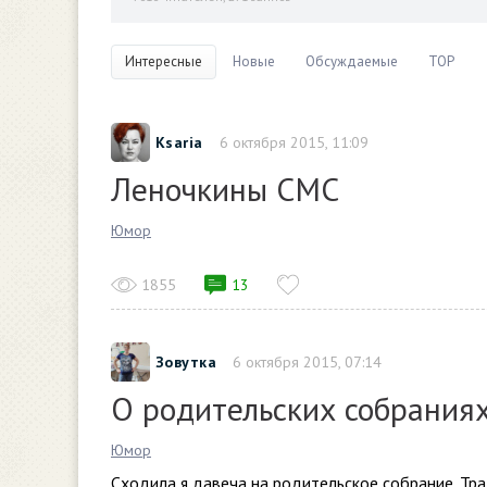
Интересные
Новые
Обсуждаемые
TOP
Ksaria
6 октября 2015, 11:09
Леночкины СМС
Юмор
1855
13
Зовутка
6 октября 2015, 07:14
О родительских собраниях
Юмор
Сходила я давеча на родительское собрание. Трал