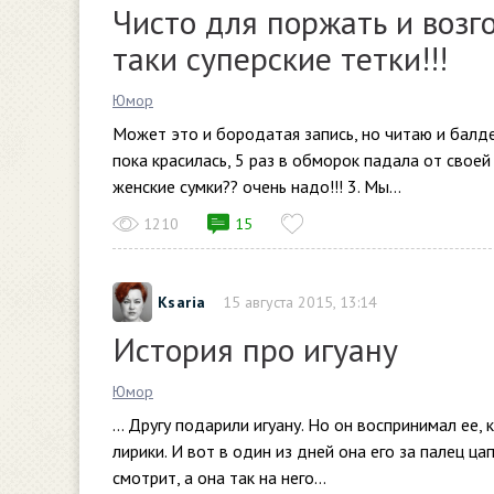
Чисто для поржать и возго
таки суперские тетки!!!
Юмор
Может это и бородатая запись, но читаю и балд
пока красилась, 5 раз в обморок падала от своей
женские сумки?? очень надо!!! 3. Мы...
1210
15
Ksaria
15 августа 2015, 13:14
История про игуану
Юмор
… Другу подарили игуану. Но он воспринимал ее, 
лирики. И вот в один из дней она его за палец цапн
смотрит, а она так на него...