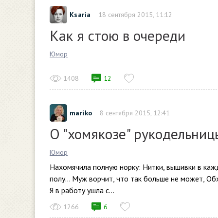
Ksaria
18 сентября 2015, 11:12
Как я стою в очереди
Юмор
1408
12
mariko
8 сентября 2015, 12:41
О "хомякозе" рукодельниц
Юмор
Нахомячила полную норку: Нитки, вышивки в кажд
полу… Муж ворчит, что так больше не может, Об
Я в работу ушла с...
1266
6