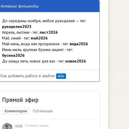
Активные флешмобы
До середины ноября, любое рукоделие — тег:
рукоделие2025
Апрель, листики - тег:
лист2026
Май, синий - тег:
май2026
Май-июнь, вода или прозрачное - тег:
вода2026
Июнь-июль, крупная бусина-акцент - тег:
бусина2026
До конца лета, новое для вас - тег:
новое2026
Как добавить работу в альбом
Info
Прямой эфир
Комментарии
Публикации
irisik
· 57 минут назад