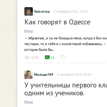
Valentina
5 сентября 2015, 17:36
Как говорят в Одессе
Юмор
— Абрамчик, а ты не боишься меня, когда я без к
честным, то я тебя и с косметикой побаиваюсь. —
которая была бы...
1703
11
Миледи789
5 сентября 2015, 09:20
У учительницы первого кл
одним из учеников.
Юмор