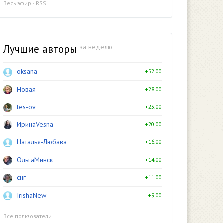
Весь эфир
·
RSS
Лучшие авторы
за неделю
oksana
+52.00
Новая
+28.00
tes-ov
+23.00
ИринаVesna
+20.00
Наталья-Любава
+16.00
ОльгаМинск
+14.00
снг
+11.00
IrishaNew
+9.00
Все пользователи