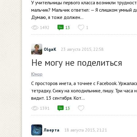
У учительницы первого класса возникли трудности
мальчик? Мальчик ответил: — Я слишком умный для
Думаю, я тоже должен...
1492
13
1
OlgaK
23 августа 2015, 22:58
Не могу не поделиться
Юмор
С просторов инета, а точнее с Facebook. Уржалас
тетрадку. Сижу на холодильнике, пишу. Три часа н
видит. 13 сентября. Кот...
1391
13
Лаерта
18 августа 2015, 21:21