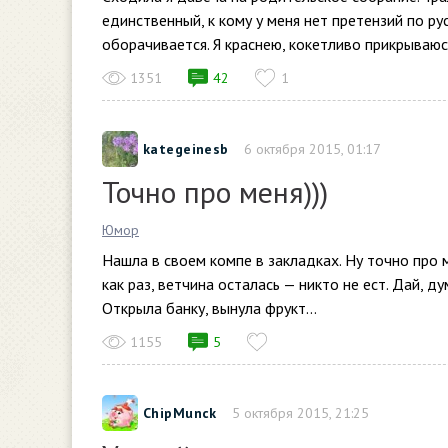
единственный, к кому у меня нет претензий по ру
оборачивается. Я краснею, кокетливо прикрываюсь
1351
42
1
kategeinesb
6 октября 2015, 01:17
Точно про меня)))
Юмор
Нашла в своем компе в закладках. Ну точно про ме
как раз, ветчина осталась — никто не ест. Дай, д
Открыла банку, вынула фрукт...
1155
5
ChipMunck
5 октября 2015, 21:25