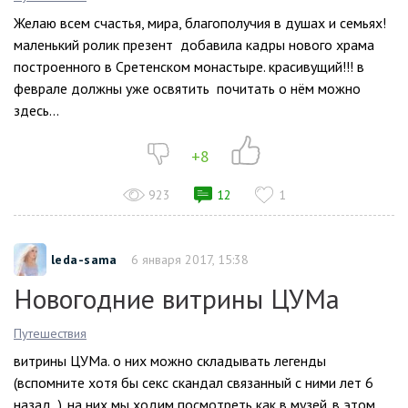
Желаю всем счастья, мира, благополучия в душах и семьях!
маленький ролик презент добавила кадры нового храма
построенного в Сретенском монастыре. красивущий!!! в
феврале должны уже освятить почитать о нём можно
здесь...
+8
923
12
1
leda-sama
6 января 2017, 15:38
Новогодние витрины ЦУМа
Путешествия
витрины ЦУМа. о них можно складывать легенды
(вспомните хотя бы секс скандал связанный с ними лет 6
назад ). на них мы ходим посмотреть как в музей. в этом