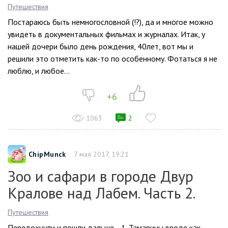
Путешествия
Постараюсь быть немногословной (!?), да и многое можно
увидеть в документальных фильмах и журналах. Итак, у
нашей дочери было день рождения, 40лет, вот мы и
решили это отметить как-то по особенному. Фотаться я не
люблю, и любое...
+6
1063
2
ChipMunck
7 мая 2017, 19:21
Зоо и сафари в городе Двур
Кралове над Лабем. Часть 2.
Путешествия
Передохнули и пошли дальше… 1. Тамарины вроде как