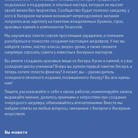
подсказках и поддержке, и опытные мастера, которые не мыслят
своей жизни без творчества. Сообщество будет полезно каждому, у
кого в бисерном магазине возникает непреодолимое желание
потратить всю зарплату на пакетики вожделенных бусинок, страз,
красивых камней и компонентов Swarovski.
Мы научим вас плести совсем простенькие украшения, и поможем
разобраться в тонкостях создания настоящих шедевров. У нас вы
найдете схемы, мастер-классы, видео-уроки, а также сможете
напрямую спросить совета у известных бисерных мастеров.
Вы умеете создавать красивые вещи из бисера, бусин и камней, и у вас
солидная школа учеников? Вчера вы купили первый пакетик бисера, и
теперь хотите сплести фенечку? А может, вы – руководитель
солидного печатного издания, посвященного бисеру? Вы все нужны
нам!
Пишите, рассказывайте о себе и своих работах, комментируйте записи,
выражайте мнение, делитесь приемами и хитростями при создании
очередного шедевра, обменивайтесь впечатлениями. Вместе мы
найдем ответы на любые вопросы, связанные с бисером и бисерным
искусством.
Вы можете