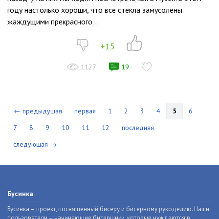
году настолько хороши, что все стекла замусолены
жаждущими прекрасного...
+15
1127
19
← предыдущая
первая
1
2
3
4
5
6
7
8
9
10
11
12
последняя
следующая →
Бусинка
Бусинка – проект, посвященный бисеру и бисерному рукоделию. Наши
пользователи – начинающие бисерщики, которые нуждаются в