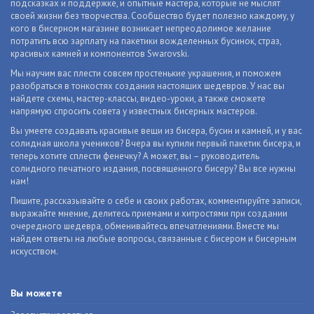
подсказках и поддержке, и опытные мастера, которые не мыслят
своей жизни без творчества. Сообщество будет полезно каждому, у
кого в бисерном магазине возникает непреодолимое желание
потратить всю зарплату на пакетики вожделенных бусинок, страз,
красивых камней и компонентов Swarovski.
Мы научим вас плести совсем простенькие украшения, и поможем
разобраться в тонкостях создания настоящих шедевров. У нас вы
найдете схемы, мастер-классы, видео-уроки, а также сможете
напрямую спросить совета у известных бисерных мастеров.
Вы умеете создавать красивые вещи из бисера, бусин и камней, и у вас
солидная школа учеников? Вчера вы купили первый пакетик бисера, и
теперь хотите сплести фенечку? А может, вы – руководитель
солидного печатного издания, посвященного бисеру? Вы все нужны
нам!
Пишите, рассказывайте о себе и своих работах, комментируйте записи,
выражайте мнение, делитесь приемами и хитростями при создании
очередного шедевра, обменивайтесь впечатлениями. Вместе мы
найдем ответы на любые вопросы, связанные с бисером и бисерным
искусством.
Вы можете