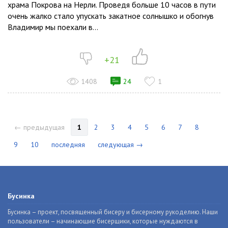
храма Покрова на Нерли. Проведя больше 10 часов в пути
очень жалко стало упускать закатное солнышко и обогнув
Владимир мы поехали в...
+21
1408
24
1
← предыдущая
1
2
3
4
5
6
7
8
9
10
последняя
следующая →
Бусинка
Бусинка – проект, посвященный бисеру и бисерному рукоделию. Наши
пользователи – начинающие бисерщики, которые нуждаются в