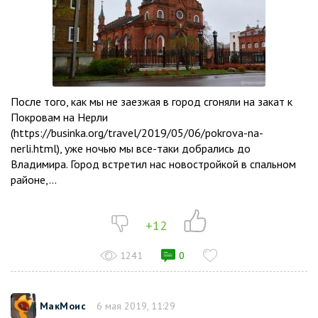
После того, как мы не заезжая в город сгоняли на закат к
Покровам на Нерли
(https://businka.org/travel/2019/05/06/pokrova-na-
nerli.html), уже ночью мы все-таки добрались до
Владимира. Город встретил нас новостройкой в спальном
районе,...
+12
1241
0
МакМоис
6 мая 2019, 11:29