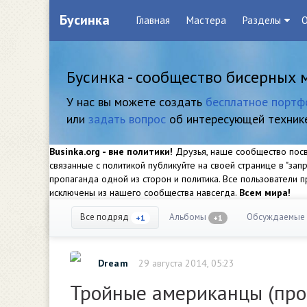
Бусинка
Главная
Мастера
Разделы
О
Бусинка - сообщество бисерных 
У нас вы можете создать
бесплатное портф
или
задать вопрос
об интересующей техник
Businka.org - вне политики!
Друзья, наше сообщество посвя
связанные с политикой публикуйте на своей странице в "за
пропаганда одной из сторон и политика. Все пользователи
исключены из нашего сообщества навсегда.
Всем мира!
Все подряд
Альбомы
Обсуждаемые
+1
+1
Dream
29 августа 2014, 05:23
Тройные американцы (про