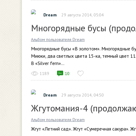
Dream
29 августа 2014, 05:04
Многорядные бусы (продо
Альбом пользователя Dream
Многорядные бусы «В золотом». Многорядные бус
Миюки, два светлых цвета 15-ка, темный цвет 11
В «Silver fern»...
1189
10
Dream
29 августа 2014, 04:50
Жгутомания-4 (продолжаю
Альбом пользователя Dream
Жгут «Летний сад». Жгут «Сумеречная сакура». Жг