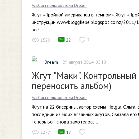
Альбом пользователя Dream
Жгут «Тройной американец в темном». Жгут «Трой
инструкции wwwbloggliebe.blogspot.co.nz/2011/10
все...
1520
22
7
Dream
29 августа 2014, 05:10
Жгут "Маки". Контрольный
переносить альбом)
Альбом пользователя Dream
Жгут на 22 бисерины, автор схемы Helgla. Ольга,
последний из моих вязанных жгутов. Связала его 
теперь вот снова захотелось...
1277
17