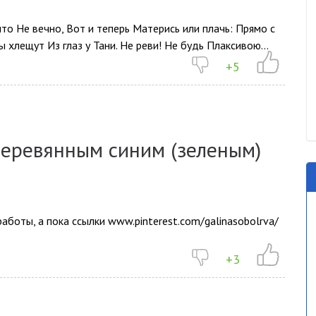
о Не вечно, Вот и теперь Матерись или плачь: Прямо с
 хлещут Из глаз у Тани. Не реви! Не будь Плаксивою...
+5
деревянным синим (зеленым)
работы, а пока ссылки www.pinterest.com/galinasobolrva/
+3