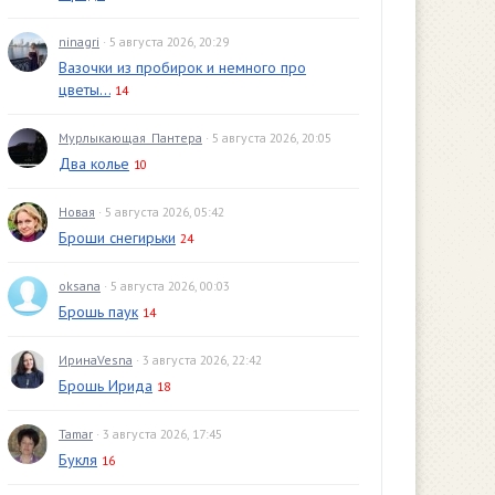
ninagri
· 5 августа 2026, 20:29
Вазочки из пробирок и немного про
цветы...
14
Мурлыкающая_Пантера
· 5 августа 2026, 20:05
Два колье
10
Новая
· 5 августа 2026, 05:42
Броши снегирьки
24
oksana
· 5 августа 2026, 00:03
Брошь паук
14
ИринаVesna
· 3 августа 2026, 22:42
Брошь Ирида
18
Tamar
· 3 августа 2026, 17:45
Букля
16