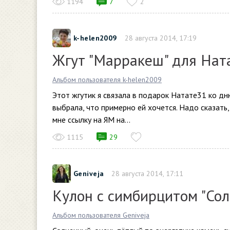
1194
7
2
k-helen2009
28 августа 2014, 17:19
Жгут "Марракеш" для Нат
Альбом пользователя k-helen2009
Этот жгутик я связала в подарок Натате31 ко дню
выбрала, что примерно ей хочется. Надо сказать,
мне ссылку на ЯМ на...
1115
29
Geniveja
28 августа 2014, 17:11
Кулон с симбирцитом "Сол
Альбом пользователя Geniveja