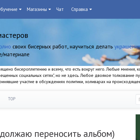
бучение
Магазины
Чат
Справка
мастеров
олио
своих бисерных работ, научиться делать
украшение
е/материале
щено бисероплетению и всему, что есть вокруг него. Любые мнения, ко
прещенных социальных сетях", но не здесь. Любое двоякое толкование п
 принявшие участие в обсуждениях политики, холиварах на происходяще
TOP
должаю переносить альбом)