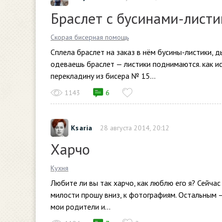
Браслет с бусинами-лист
Скорая бисерная помощь
Сплела браслет на заказ в нём бусины-листики, д
одеваешь браслет — листики поднимаются. как и
перекладину из бисера № 15...
1143
6
Ksaria
28 августа 2014, 20:12
Харчо
Кухня
Любите ли вы так харчо, как люблю его я? Сейчас
милости прошу вниз, к фотографиям. Остальным 
мои родители и...