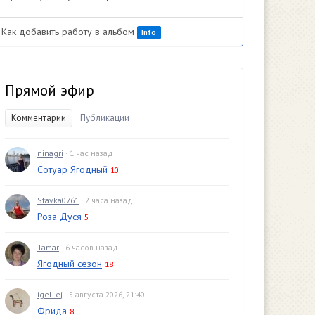
Как добавить работу в альбом
Info
Прямой эфир
Комментарии
Публикации
ninagri
· 1 час назад
Сотуар Ягодный
10
Stavka0761
· 2 часа назад
Роза Дуся
5
Tamar
· 6 часов назад
Ягодный сезон
18
igel_ej
· 5 августа 2026, 21:40
Фрида
8