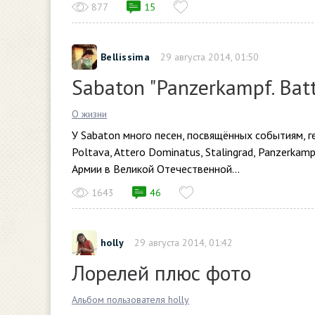
877
15
Bellissima
29 августа 2014, 01:50
Sabaton "Panzerkampf. Batt
О жизни
У Sabaton много песен, посвящённых событиям, г
Poltava, Attero Dominatus, Stalingrad, Panzerkam
Армии в Великой Отечественной...
1643
46
holly
29 августа 2014, 01:42
Лорелей плюс фото
Альбом пользователя holly