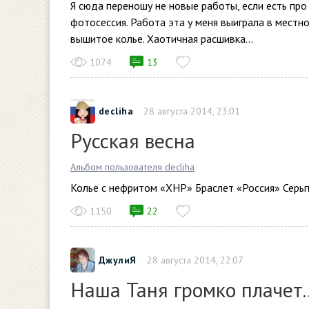
Я сюда переношу не новые работы, если есть про 
фотосессия. Работа эта у меня выиграла в местн
вышитое колье. Хаотичная расшивка...
1074
13
decliha
28 августа 2014, 23:01
Русская весна
Альбом пользователя decliha
Колье с нефритом «ХНР» Браслет «Россия» Серь
1150
22
ДжулиЯ
28 августа 2014, 22:07
Наша Таня громко плачет.