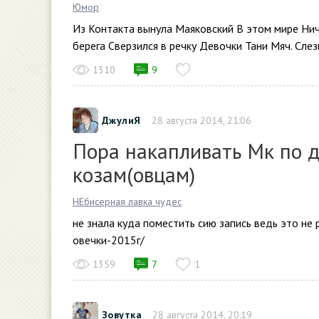
Юмор
Из Контакта вынула Маяковский В этом мире Ничт
берега Сверзился в речку Девочки Тани Мяч. Слезы
1310
9
ДжулиЯ
28 августа 2014, 21:06
Пора накапливать Мк по 
козам(овцам)
НЕбисерная лавка чудес
не знала куда поместить сию запись ведь это не 
овечки-2015г/
1359
7
1
Зовутка
28 августа 2014, 20:19