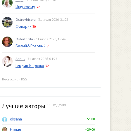
Ищу схему
32
Ostrovbisera
· 31 июля 2026, 21:02
Фонарик
30
Ostertomta
· 31 июля 2026, 18:44
Белый&Розовый
7
Алень
· 31 июля 2026, 04:25
Гердан Барокко
32
Весь эфир
·
RSS
Лучшие авторы
за неделю
oksana
+53.00
Новая
+29.00