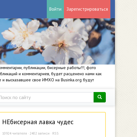
Войти
Зарегистрироваться
 с нуля
,
мментарии, публикации, бисерные работы!!!, фото
убликаций и комментариев, будет расценено нами как
е и высказавшее свое ИМХО на Businka.org будут
НЕбисерная лавка чудес
10924
читателя · 2402 записи ·
RSS