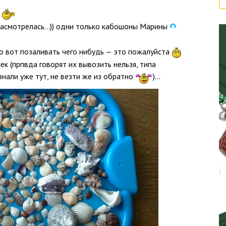
и
Насмотрелась...)) одни только кабошоны Марины
то вот позаливать чего нибудь — это пожалуйста
к (прпвда говорят их вывозить нельзя, типа
знали уже тут, не везти же из обратно
)…