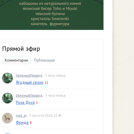
Прямой эфир
Комментарии
Публикации
ЗеленыйЛизард
· 3 часа назад
Ягодный сезон
11
ЗеленыйЛизард
· 3 часа назад
Роза Дуся
2
igel_ej
· 5 августа 2026, 21:40
Фрида
8