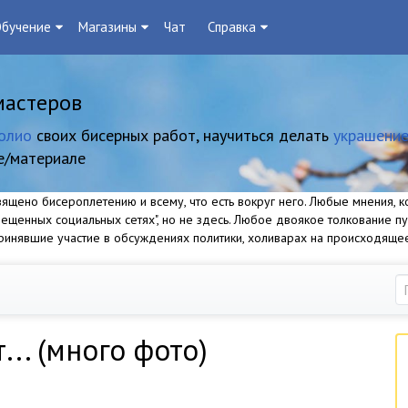
бучение
Магазины
Чат
Справка
мастеров
олио
своих бисерных работ, научиться делать
украшение
е/материале
щено бисероплетению и всему, что есть вокруг него. Любые мнения, ко
прещенных социальных сетях", но не здесь. Любое двоякое толкование п
 принявшие участие в обсуждениях политики, холиварах на происходяще
... (много фото)