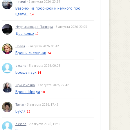
ninagri
· 5 августа 2026, 20:29
Вазочки из пробирок и немного про
цветы...
14
Мурлыкающая_Пантера
· 5 августа 2026, 20:05
Два колье
10
Новая
· 5 августа 2026, 05:42
Броши снегирьки
24
oksana
· 5 августа 2026, 00:03
Брошь паук
14
ИринаVesna
· 3 августа 2026, 22:42
Брошь Ирида
18
Tamar
· 3 августа 2026, 17:45
Букля
16
oksana
· 2 августа 2026, 11:55