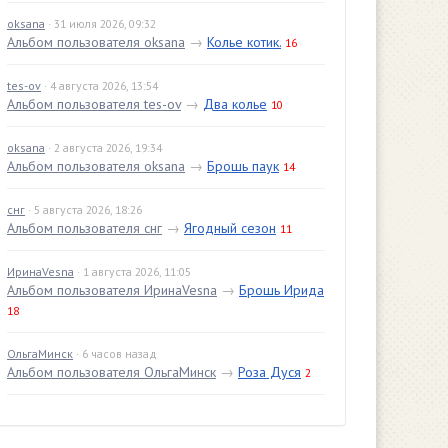
oksana
· 31 июля 2026, 09:32
Альбом пользователя oksana
→
Колье котик.
16
tes-ov
· 4 августа 2026, 13:54
Альбом пользователя tes-ov
→
Два колье
10
oksana
· 2 августа 2026, 19:34
Альбом пользователя oksana
→
Брошь паук
14
снг
· 5 августа 2026, 18:26
Альбом пользователя снг
→
Ягодный сезон
11
ИринаVesna
· 1 августа 2026, 11:05
Альбом пользователя ИринаVesna
→
Брошь Ирида
18
ОльгаМинск
· 6 часов назад
Альбом пользователя ОльгаМинск
→
Роза Дуся
2