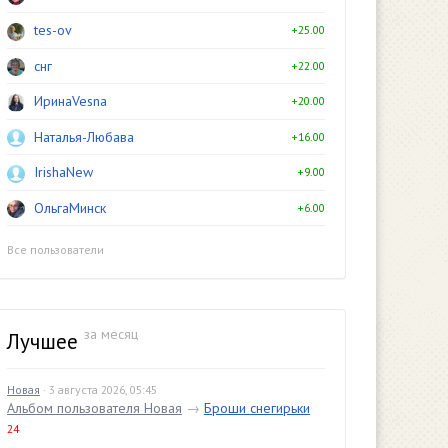
tes-ov
+25.00
снг
+22.00
ИринаVesna
+20.00
Наталья-Любава
+16.00
IrishaNew
+9.00
ОльгаМинск
+6.00
Все пользователи
за месяц
Лучшее
Новая
· 3 августа 2026, 05:45
Альбом пользователя Новая
→
Броши снегирьки
24