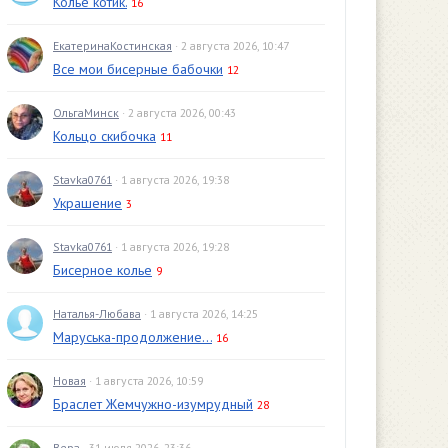
Колье котик.
16
ЕкатеринаКостинская
· 2 августа 2026, 10:47
Все мои бисерные бабочки
12
ОльгаМинск
· 2 августа 2026, 00:43
Кольцо скибочка
11
Stavka0761
· 1 августа 2026, 19:38
Украшение
3
Stavka0761
· 1 августа 2026, 19:28
Бисерное колье
9
Наталья-Любава
· 1 августа 2026, 14:25
Маруська-продолжение...
16
Новая
· 1 августа 2026, 10:59
Браслет Жемчужно-изумрудный
28
Вера
· 31 июля 2026, 23:36