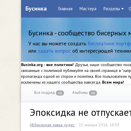
Бусинка
Главная
Мастера
Разделы
О
Бусинка - сообщество бисерных 
У нас вы можете создать
бесплатное портф
или
задать вопрос
об интересующей техник
Businka.org - вне политики!
Друзья, наше сообщество посвя
связанные с политикой публикуйте на своей странице в "за
пропаганда одной из сторон и политика. Все пользователи
исключены из нашего сообщества навсегда.
Всем мира!
Все подряд
Альбомы
+1
+1
Эпоксидка не отпускает
НЕбисерная лавка чудес
15 января 2016, 10:59