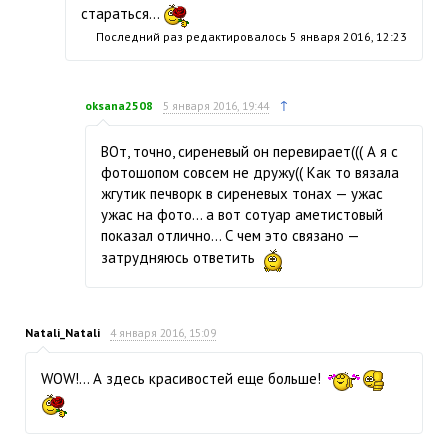
стараться…
Последний раз редактировалось
5 января 2016, 12:23
↑
oksana2508
5 января 2016, 19:44
ВОт, точно, сиреневый он перевирает((( А я с
фотошопом совсем не дружу(( Как то вязала
жгутик печворк в сиреневых тонах — ужас
ужас на фото… а вот сотуар аметистовый
показал отлично… С чем это связано —
затрудняюсь ответить
Natali_Natali
4 января 2016, 15:09
WOW!… А здесь красивостей еще больше!