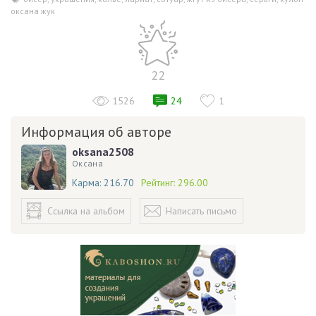
,
оксана жук
22
1526
24
1
Информация об авторе
oksana2508
Оксана
Карма:
216.70
Рейтинг:
296.00
Ссылка на альбом
Написать письмо