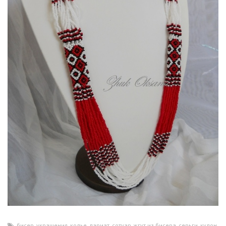
бисер
,
украшения
,
колье
,
лариат
,
сотуар
,
жгут из бисера
,
серьги
,
кулон