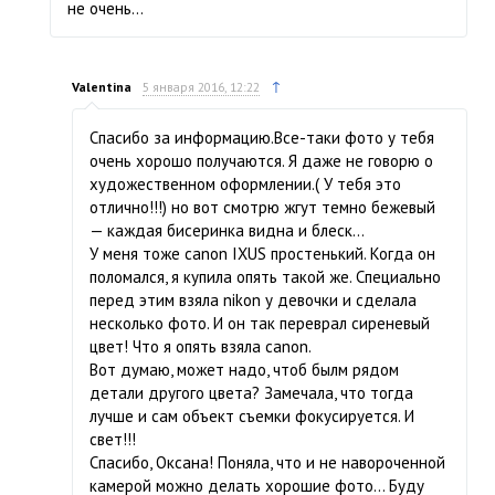
не очень…
↑
Valentina
5 января 2016, 12:22
Спасибо за информацию.Все-таки фото у тебя
очень хорошо получаются. Я даже не говорю о
художественном оформлении.( У тебя это
отлично!!!) но вот смотрю жгут темно бежевый
— каждая бисеринка видна и блеск…
У меня тоже canon IXUS простенький. Когда он
поломался, я купила опять такой же. Специально
перед этим взяла nikon у девочки и сделала
несколько фото. И он так переврал сиреневый
цвет! Что я опять взяла canon.
Вот думаю, может надо, чтоб былм рядом
детали другого цвета? Замечала, что тогда
лучше и сам объект съемки фокусируется. И
свет!!!
Спасибо, Оксана! Поняла, что и не навороченной
камерой можно делать хорошие фото… Буду