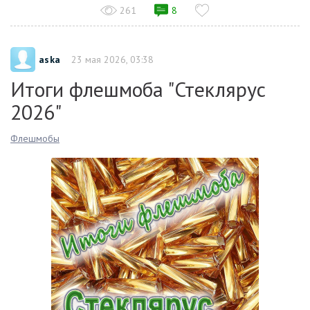
261
8
aska
23 мая 2026, 03:38
Итоги флешмоба "Стеклярус
2026"
Флешмобы