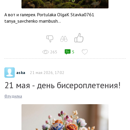
А вот и галерея. Portulaka OlgaK Stavka0761
tanya_savchenko mambush...
265
5
aska
21 мая 2026, 17:02
21 мая - день бисероплетения!
Флудилка