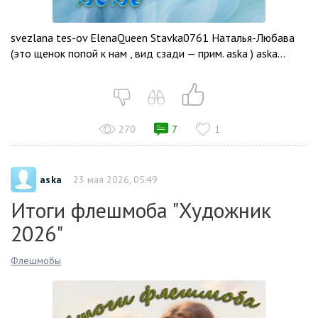
svezlana tes-ov ElenaQueen Stavka0761 Наталья-Любава
(это щенок попой к нам , вид сзади — прим. aska ) aska...
270
7
1
aska
23 мая 2026, 05:49
Итоги флешмоба "Художник
2026"
Флешмобы