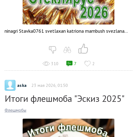
ninagri Stavka0761 svetlaxan katriona mambush svezlana...
310
7
2
aska
23 мая 2026, 01:50
Итоги флешмоба "Эскиз 2025"
Флешмобы