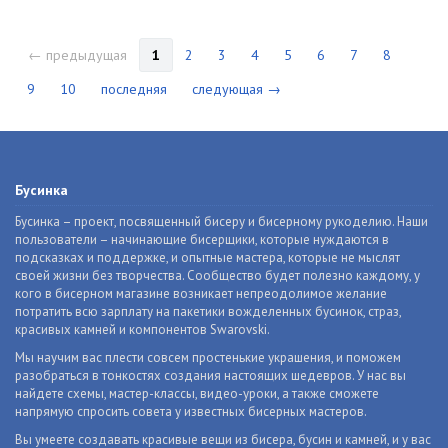
← предыдущая
1
2
3
4
5
6
7
8
9
10
последняя
следующая →
Бусинка
Бусинка – проект, посвященный бисеру и бисерному рукоделию. Наши
пользователи – начинающие бисерщики, которые нуждаются в
подсказках и поддержке, и опытные мастера, которые не мыслят
своей жизни без творчества. Сообщество будет полезно каждому, у
кого в бисерном магазине возникает непреодолимое желание
потратить всю зарплату на пакетики вожделенных бусинок, страз,
красивых камней и компонентов Swarovski.
Мы научим вас плести совсем простенькие украшения, и поможем
разобраться в тонкостях создания настоящих шедевров. У нас вы
найдете схемы, мастер-классы, видео-уроки, а также сможете
напрямую спросить совета у известных бисерных мастеров.
Вы умеете создавать красивые вещи из бисера, бусин и камней, и у вас