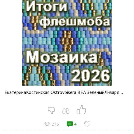
ЕкатеринаКостинская Ostrovbisera ВЕА ЗеленыйЛизард...
276
4