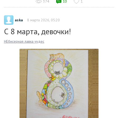
374
10
1
aska
8 марта 2026, 05:20
С 8 марта, девочки!
НЕбисерная лавка чудес