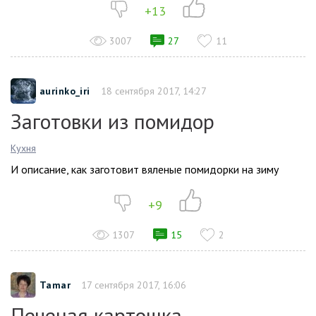
+13
3007
27
11
aurinko_iri
18 сентября 2017, 14:27
Заготовки из помидор
Кухня
И описание, как заготовит вяленые помидорки на зиму
+9
1307
15
2
Tamar
17 сентября 2017, 16:06
Печеная картошка