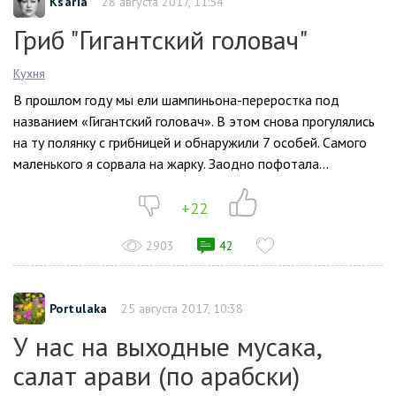
Ksaria
28 августа 2017, 11:54
Гриб "Гигантский головач"
Кухня
В прошлом году мы ели шампиньона-переростка под
названием «Гигантский головач». В этом снова прогулялись
на ту полянку с грибницей и обнаружили 7 особей. Самого
маленького я сорвала на жарку. Заодно пофотала...
+22
2903
42
Portulaka
25 августа 2017, 10:38
У нас на выходные мусака,
салат арави (по арабски)