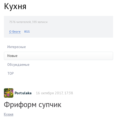
Кухня
7576
читателей, 393 записи
О блоге
RSS
Интересные
Новые
Обсуждаемые
TOP
Portulaka
16 октября 2017, 17:38
Фриформ супчик
Кухня