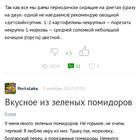
Так как все мы дамы периодичски сидящие на диетах (сразу
на двух- одной не наедаемся) рекомендую овощной
«детский»супчик: 1-2 картофелины некрупных — порезать
некрупно 1 морковь — средней соломкой небольшой
кочешок (горсть) цветной...
+3
1134
12
2
Portulaka
3 октября 2017, 13:51
Вкусное из зеленых помидоров
Кухня
У меня много зеленых помидоров. Не горькие, не очень
терпкий. Я люблю икру из них. Тушку лук, морковку,
болгарский перец, и порезанные помидоры. Немного