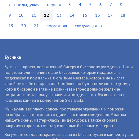
← предыдущая
первая
3
4
5
6
7
8
9
10
11
12
13
14
15
16
17
18
19
20
21
последняя
следующая →
Бусинка
Бусинка – проект, посвященный бисеру и бисерному рукоделию. Наши
пользователи – начинающие бисерщики, которые нуждаются в
подсказках и поддержке, и опытные мастера, которые не мыслят
своей жизни без творчества. Сообщество будет полезно каждому, у
кого в бисерном магазине возникает непреодолимое желание
потратить всю зарплату на пакетики вожделенных бусинок, страз,
красивых камней и компонентов Swarovski.
Мы научим вас плести совсем простенькие украшения, и поможем
разобраться в тонкостях создания настоящих шедевров. У нас вы
найдете схемы, мастер-классы, видео-уроки, а также сможете
напрямую спросить совета у известных бисерных мастеров.
Вы умеете создавать красивые вещи из бисера, бусин и камней, и у вас